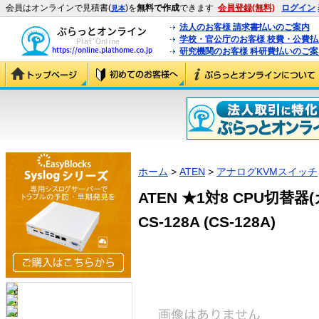
会員はオンラインで見積書(
)を
無料で作成
できます
会員登録(無料)
ログイン
見本
法人のお客様 請求書払いのご案内
学校・官公庁のお客様 校費・公費
研究機関のお客様 科研費払いのご案
ホーム
>
ATEN
>
アナログKVMスイッチ
ATEN ★1対8 CPU切替器(
CS-128A (CS-128A)