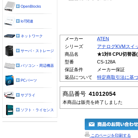
OpenBlocks
IoT関連
ネットワーク
メーカー
ATEN
シリーズ
アナログKVMスイ
サーバ・ストレージ
商品名
★1対8 CPU切替器(
型番
CS-128A
パソコン・周辺機器
保証条件
メーカー保証
返品について
特定商取引法に基
PCパーツ
商品番号
41012054
サプライ
本商品は販売を終了しました
ソフト・ライセンス
このページを印刷する