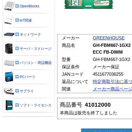
OpenBlocks
IoT関連
ネットワーク
メーカー
GREENHOUSE
商品名
GH-FBM667-1GX2
サーバ・ストレージ
ECC FB-DIMM
型番
GH-FBM667-1GX2
パソコン・周辺機器
保証条件
メーカー保証
JANコード
4511677036255
PCパーツ
返品について
特定商取引法に基
関連
メーカー商品ペー
サプライ
商品番号
41012000
ソフト・ライセンス
本商品は販売を終了しました