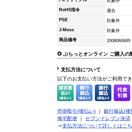
対象外
RoHS指令
適合
PSE
対象外
J-Moss
対象外
商品備考
2008060689
ぷらっとオンライン ご購入の
支払方法について
以下のお支払い方法がご利用で
売掛取引(後払い)
｜
銀行振込(後
換宅配便
｜
セブンイレブン決済
⇒
支払方法について詳しくはこ