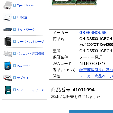
OpenBlocks
IoT関連
ネットワーク
メーカー
GREENHOUSE
商品名
GH-DS533-1GE
サーバ・ストレージ
xw4200/CT Xw420
型番
GH-DS533-1GECH
パソコン・周辺機器
保証条件
メーカー保証
JANコード
4511677031847
PCパーツ
返品について
特定商取引法に基
関連
メーカー商品ペー
サプライ
商品番号
41011994
ソフト・ライセンス
本商品は販売を終了しました