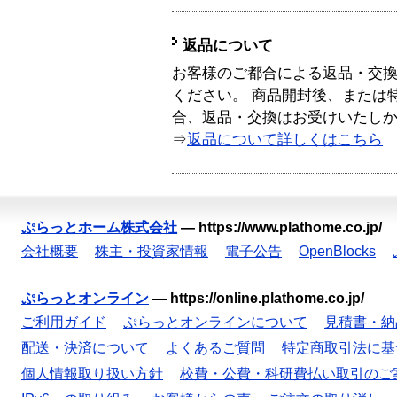
返品について
お客様のご都合による返品・交
ください。 商品開封後、または
合、返品・交換はお受けいたし
⇒
返品について詳しくはこちら
ぷらっとホーム株式会社
—
https://www.plathome.co.jp/
会社概要
株主・投資家情報
電子公告
OpenBlocks
ぷらっとオンライン
—
https://online.plathome.co.jp/
ご利用ガイド
ぷらっとオンラインについて
見積書・納
配送・決済について
よくあるご質問
特定商取引法に基
個人情報取り扱い方針
校費・公費・科研費払い取引のご