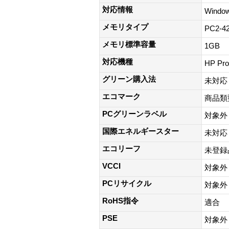
対応情報
Windo
メモリタイプ
PC2-42
メモリ標準容量
1GB
対応機種
HP Pr
グリーン購入法
未対応
エコマーク
商品類
PCグリーンラベル
対象外
国際エネルギースター
未対応
エコリーフ
未登録
VCCI
対象外
PCリサイクル
対象外
RoHS指令
適合
PSE
対象外