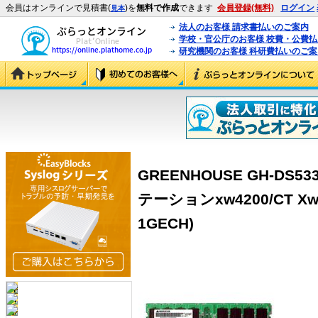
会員はオンラインで見積書(
)を
無料で作成
できます
会員登録(無料)
ログイン
見本
法人のお客様 請求書払いのご案内
学校・官公庁のお客様 校費・公費
研究機関のお客様 科研費払いのご案
GREENHOUSE GH-DS53
テーションxw4200/CT Xw4
1GECH)