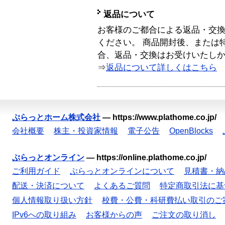
返品について
お客様のご都合による返品・交
ください。 商品開封後、または
合、返品・交換はお受けいたし
⇒
返品について詳しくはこちら
ぷらっとホーム株式会社
—
https://www.plathome.co.jp/
会社概要
株主・投資家情報
電子公告
OpenBlocks
ぷらっとオンライン
—
https://online.plathome.co.jp/
ご利用ガイド
ぷらっとオンラインについて
見積書・納
配送・決済について
よくあるご質問
特定商取引法に基
個人情報取り扱い方針
校費・公費・科研費払い取引のご
IPv6への取り組み
お客様からの声
ご注文の取り消し