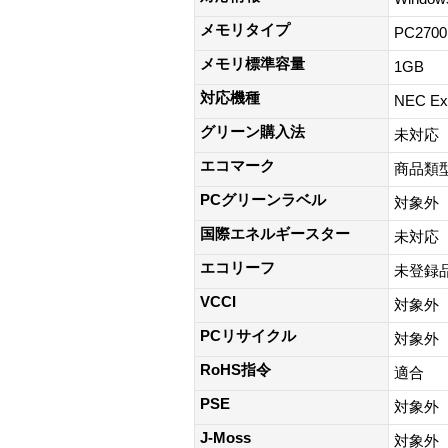
メモリタイプ
PC2700
メモリ標準容量
1GB
対応機種
NEC E
グリーン購入法
未対応
エコマーク
商品類
PCグリーンラベル
対象外
国際エネルギースター
未対応
エコリーフ
未登録
VCCI
対象外
PCリサイクル
対象外
RoHS指令
適合
PSE
対象外
J-Moss
対象外