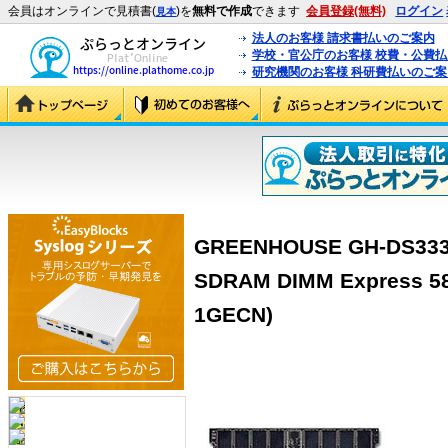
会員はオンラインで見積書(
)を
無料で作成
できます
会員登録(無料)
ログイン
見本
法人のお客様 請求書払いのご案内
学校・官公庁のお客様 校費・公費
研究機関のお客様 科研費払いのご案
GREENHOUSE GH-DS333
SDRAM DIMM Express 58
1GECN)