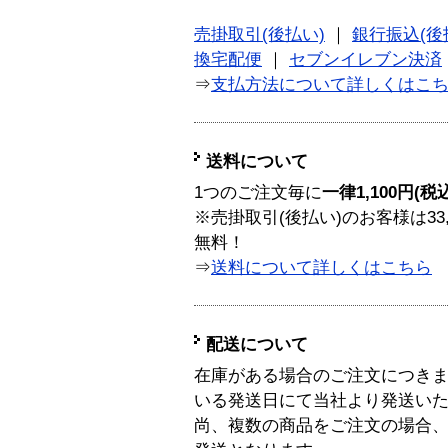
売掛取引(後払い)
｜
銀行振込(後
換宅配便
｜
セブンイレブン決済
⇒
支払方法について詳しくはこ
送料について
1つのご注文毎に
一律1,100円(税
※売掛取引(後払い)のお客様は33
無料！
⇒
送料について詳しくはこちら
配送について
在庫がある場合のご注文につき
いる発送日にて当社より発送い
尚、複数の商品をご注文の場合