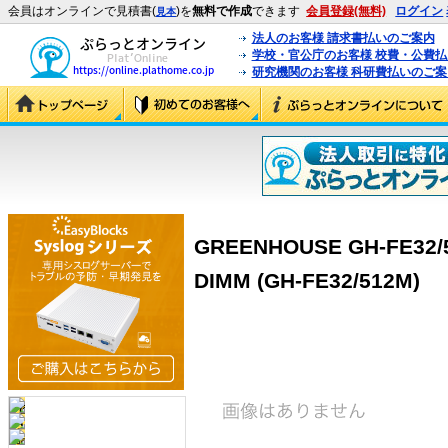
会員はオンラインで見積書(
)を
無料で作成
できます
会員登録(無料)
ログイン
見本
法人のお客様 請求書払いのご案内
学校・官公庁のお客様 校費・公費
研究機関のお客様 科研費払いのご案
GREENHOUSE GH-FE32/
DIMM (GH-FE32/512M)