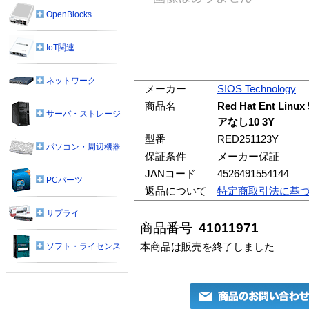
OpenBlocks
IoT関連
ネットワーク
メーカー
SIOS Technology
商品名
Red Hat Ent Linux
サーバ・ストレージ
アなし10 3Y
型番
RED251123Y
パソコン・周辺機器
保証条件
メーカー保証
JANコード
4526491554144
PCパーツ
返品について
特定商取引法に基
サプライ
商品番号
41011971
本商品は販売を終了しました
ソフト・ライセンス