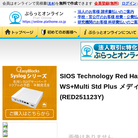
会員はオンラインで見積書(
)を
無料で作成
できます
会員登録(無料)
ログイン
見本
法人のお客様 請求書払いのご案内
学校・官公庁のお客様 校費・公費
研究機関のお客様 科研費払いのご案
SIOS Technology Red Hat
WS+Multi Std Plus メ
(RED251123Y)