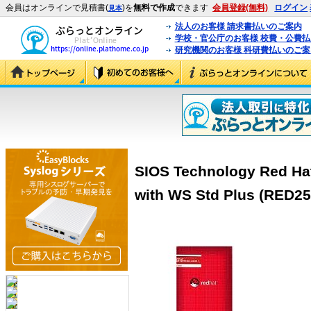
会員はオンラインで見積書(
)を
無料で作成
できます
会員登録(無料)
ログイン
見本
法人のお客様 請求書払いのご案内
学校・官公庁のお客様 校費・公費
研究機関のお客様 科研費払いのご案
SIOS Technology Red Hat
with WS Std Plus (RED25