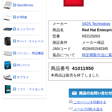
OpenBlocks
IoT関連
メーカー
SIOS Technology
ネットワーク
商品名
Red Hat Enterpri
型番
RED25003
サーバ・ストレージ
保証条件
メーカー保証
JANコード
4526491540345
パソコン・周辺機器
返品について
特定商取引法に基
PCパーツ
商品番号
41011950
本商品は販売を終了しました
サプライ
ソフト・ライセンス
このページを印刷する
メールでURLを送る