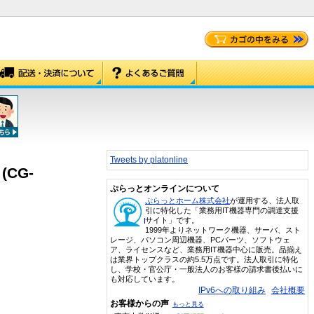
Tweets by platonline
(CG-
ぷらっとオンラインについて
ぷらっとホーム株式会社
が運用する、法人取
引に特化した「業務用IT機器専門の調達支援
サイト」です。
1999年よりネットワーク機器、サーバ、スト
レージ、パソコン周辺機器、PCパーツ、ソフトウェ
ア、ライセンスなど、業務用IT機器中心に販売。品揃え
は業界トップクラスの約5.5万点です。法人取引に特化
し、学校・官公庁・一般法人のお客様の請求書後払いに
も対応しています。
IPv6への取り組み
会社概要
お客様からの声
もっと見る