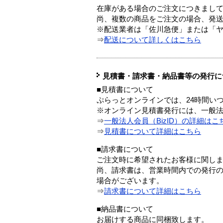
在庫がある場合のご注文につきまし
尚、複数の商品をご注文の場合、発
※配送業者は「佐川急便」または「
⇒
配送について詳しくはこちら
見積書・請求書・納品書等の発行に
■見積書について
ぷらっとオンラインでは、24時間い
※オンライン見積書発行には、一般法人
⇒
一般法人会員（BizID）の詳細はこ
⇒
見積書について詳細はこちら
■請求書について
ご注文時に希望されたお客様に関し
尚、請求書は、営業時間内での発行
場合がございます。
⇒
請求書について詳細はこちら
■納品書について
お届けする商品に同梱致します。