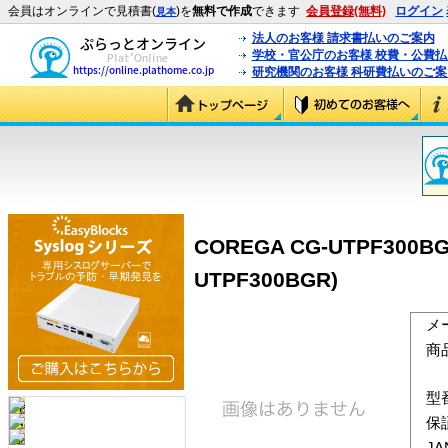
会員はオンラインで見積書(
)を
無料で作成
できます
会員登録(無料)
ログイン
見本
法人のお客様 請求書払いのご案内
学校・官公庁のお客様 校費・公費
研究機関のお客様 科研費払いのご案
COREGA CG-UTPF30
UTPF300BGR)
メ
商
型
保
J