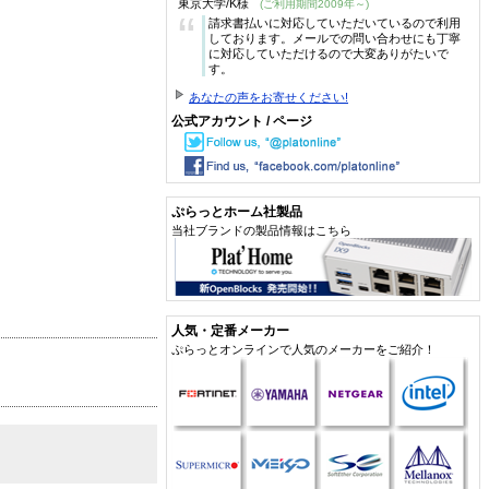
東京大学/K様
(ご利用期間2009年～)
“
請求書払いに対応していただいているので利用
しております。メールでの問い合わせにも丁寧
に対応していただけるので大変ありがたいで
す。
あなたの声をお寄せください!
公式アカウント / ページ
ぷらっとホーム社製品
当社ブランドの製品情報はこちら
人気・定番メーカー
ぷらっとオンラインで人気のメーカーをご紹介！