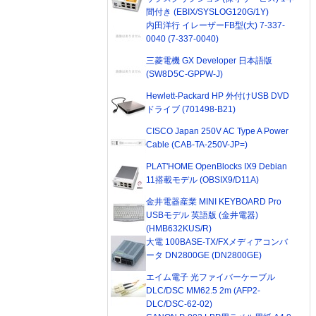
間付き (EBIX/SYSLOG120G/1Y)
内田洋行 イレーザーFB型(大) 7-337-
0040 (7-337-0040)
三菱電機 GX Developer 日本語版
(SW8D5C-GPPW-J)
Hewlett-Packard HP 外付けUSB DVD
ドライブ (701498-B21)
CISCO Japan 250V AC Type A Power
Cable (CAB-TA-250V-JP=)
PLAT'HOME OpenBlocks IX9 Debian
11搭載モデル (OBSIX9/D11A)
金井電器産業 MINI KEYBOARD Pro
USBモデル 英語版 (金井電器)
(HMB632KUS/R)
大電 100BASE-TX/FXメディアコンバ
ータ DN2800GE (DN2800GE)
エイム電子 光ファイバーケーブル
DLC/DSC MM62.5 2m (AFP2-
DLC/DSC-62-02)