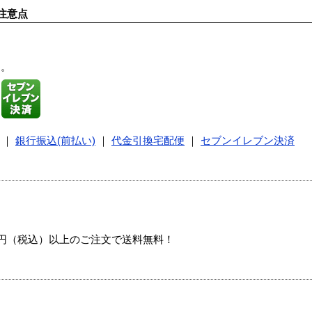
注意点
す。
｜
銀行振込(前払い)
｜
代金引換宅配便
｜
セブンイレブン決済
00円（税込）以上のご注文で送料無料！