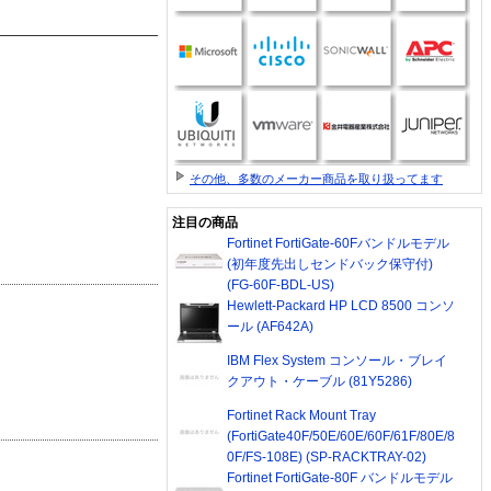
その他、多数のメーカー商品を取り扱ってます
注目の商品
Fortinet FortiGate-60Fバンドルモデル
(初年度先出しセンドバック保守付)
(FG-60F-BDL-US)
Hewlett-Packard HP LCD 8500 コンソ
ール (AF642A)
IBM Flex System コンソール・ブレイ
クアウト・ケーブル (81Y5286)
Fortinet Rack Mount Tray
(FortiGate40F/50E/60E/60F/61F/80E/8
0F/FS-108E) (SP-RACKTRAY-02)
Fortinet FortiGate-80F バンドルモデル