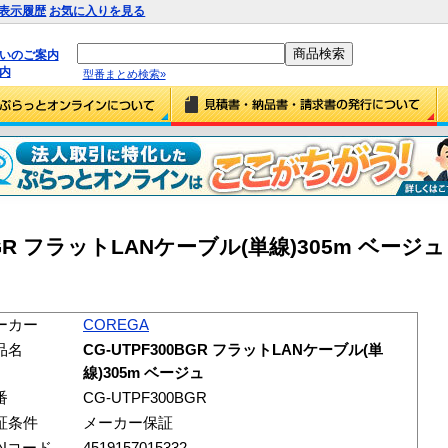
表示履歴
お気に入りを見る
払いのご案内
内
型番まとめ検索»
0BGR フラットLANケーブル(単線)305m ベージュ 
ーカー
COREGA
品名
CG-UTPF300BGR フラットLANケーブル(単
線)305m ベージュ
番
CG-UTPF300BGR
証条件
メーカー保証
ANコード
4519157015332