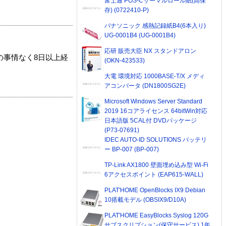
富士通 POS-Cサーマルロール紙(高保
存) (0722410-P)
パナソニック 感熱記録紙B4(6本入り)
UG-0001B4 (UG-0001B4)
応研 販売大臣 NX スタンドアロン
の事情なく8日以上経
(OKN-423533)
大電 環境対応 1000BASE-T/X メディ
アコンバータ (DN1800SG2E)
Microsoft Windows Server Standard
2019 16コアライセンス 64bitWin対応
日本語版 5CAL付 DVDパッケージ
(P73-07691)
IDEC AUTO-ID SOLUTIONS バッテリ
ー BP-007 (BP-007)
TP-Link AX1800 壁面埋め込み型 Wi-Fi
6アクセスポイント (EAP615-WALL)
PLAT'HOME OpenBlocks IX9 Debian
10搭載モデル (OBSIX9/D10A)
PLAT'HOME EasyBlocks Syslog 120G
サブスクリプション(保守サービス) 1年