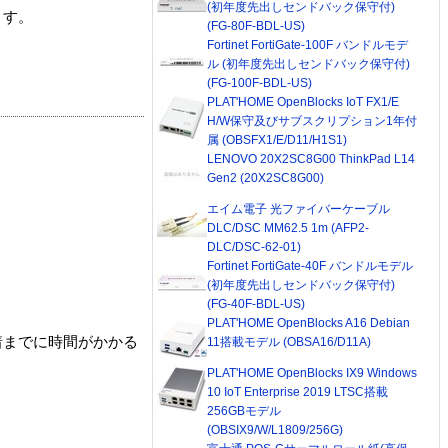
(初年度先出しセンドバック保守付)
ます。
(FG-80F-BDL-US)
Fortinet FortiGate-100F バンドルモデ
ル (初年度先出しセンドバック保守付)
(FG-100F-BDL-US)
PLAT'HOME OpenBlocks IoT FX1/E
H/W保守及びサブスクリプション1年付
属 (OBSFX1/E/D11/H1S1)
LENOVO 20X2SC8G00 ThinkPad L14
Gen2 (20X2SC8G00)
エイム電子 光ファイバーケーブル
DLC/DSC MM62.5 1m (AFP2-
DLC/DSC-62-01)
Fortinet FortiGate-40F バンドルモデル
(初年度先出しセンドバック保守付)
(FG-40F-BDL-US)
PLAT'HOME OpenBlocks A16 Debian
着までに時間がかかる
11搭載モデル (OBSA16/D11A)
PLAT'HOME OpenBlocks IX9 Windows
10 IoT Enterprise 2019 LTSC搭載
256GBモデル
(OBSIX9/W/L1809/256G)