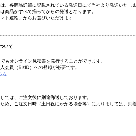
ては、各商品詳細に記載されている発送日にて当社より発送いたし
送は商品がすべて揃ってからの発送となります。
ヤマト運輸」からお選びいただけます
ついて
つでもオンライン見積書を発行することができます。
会員（BizID）への登録が必要です。
ちら
ましては、ご注文後に別途郵送しております。
のため、ご注文日時（土日祝にかかる場合等）によりましては、到