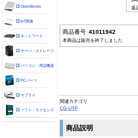
OpenBlocks
返
IoT関連
商品番号
41011942
ネットワーク
本商品は販売を終了しました
サーバ・ストレージ
パソコン・周辺機器
PCパーツ
サプライ
関連カテゴリ
CG-UTP
ソフト・ライセンス
商品説明