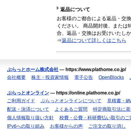
返品について
お客様のご都合による返品・交
ください。 商品開封後、または
合、返品・交換はお受けいたし
⇒
返品について詳しくはこちら
ぷらっとホーム株式会社
—
https://www.plathome.co.jp/
会社概要
株主・投資家情報
電子公告
OpenBlocks
ぷらっとオンライン
—
https://online.plathome.co.jp/
ご利用ガイド
ぷらっとオンラインについて
見積書・納
配送・決済について
よくあるご質問
特定商取引法に基
個人情報取り扱い方針
校費・公費・科研費払い取引のご
IPv6への取り組み
お客様からの声
ご注文の取り消し