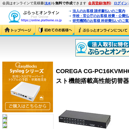
会員はオンラインで見積書(
)を
無料で作成
できます
会員登録(無料)
ログイン
見本
法人のお客様 請求書払いのご案内
学校・官公庁のお客様 校費・公費
研究機関のお客様 科研費払いのご案
COREGA CG-PC16KV
スト機能搭載高性能切替器 (C