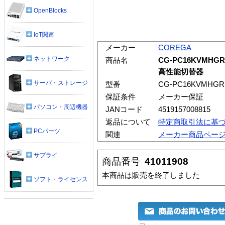
OpenBlocks
IoT関連
メーカー
COREGA
ネットワーク
商品名
CG-PC16KVMH
高性能切替器
サーバ・ストレージ
型番
CG-PC16KVMHGR
保証条件
メーカー保証
パソコン・周辺機器
JANコード
4519157008815
返品について
特定商取引法に基
PCパーツ
関連
メーカー商品ペー
サプライ
商品番号
41011908
本商品は販売を終了しました
ソフト・ライセンス