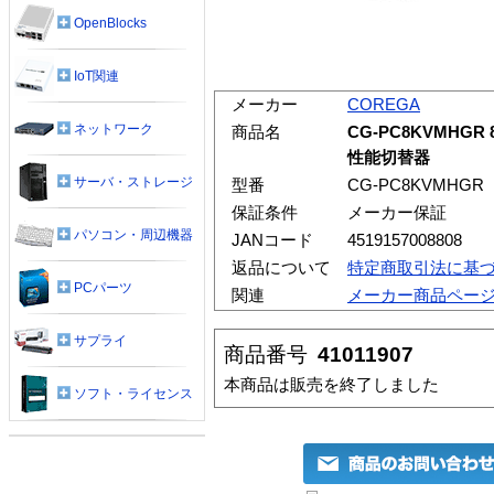
OpenBlocks
IoT関連
メーカー
COREGA
ネットワーク
商品名
CG-PC8KVMH
性能切替器
サーバ・ストレージ
型番
CG-PC8KVMHGR
保証条件
メーカー保証
パソコン・周辺機器
JANコード
4519157008808
返品について
特定商取引法に基
PCパーツ
関連
メーカー商品ペー
サプライ
商品番号
41011907
本商品は販売を終了しました
ソフト・ライセンス