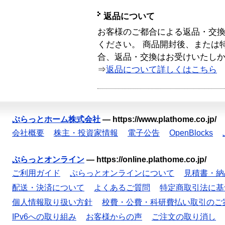
返品について
お客様のご都合による返品・交
ください。 商品開封後、または
合、返品・交換はお受けいたし
⇒
返品について詳しくはこちら
ぷらっとホーム株式会社
—
https://www.plathome.co.jp/
会社概要
株主・投資家情報
電子公告
OpenBlocks
ぷらっとオンライン
—
https://online.plathome.co.jp/
ご利用ガイド
ぷらっとオンラインについて
見積書・納
配送・決済について
よくあるご質問
特定商取引法に基
個人情報取り扱い方針
校費・公費・科研費払い取引のご
IPv6への取り組み
お客様からの声
ご注文の取り消し