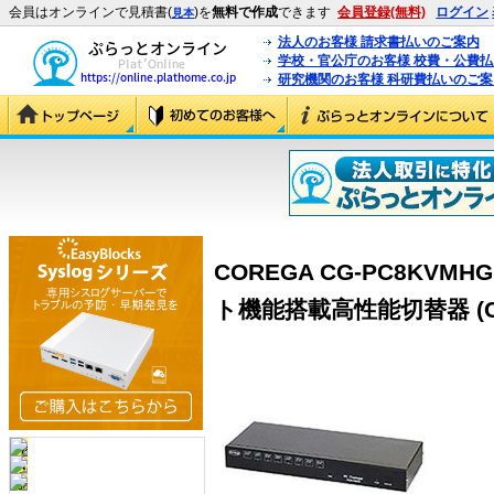
会員はオンラインで見積書(
)を
無料で作成
できます
会員登録(無料)
ログイン
見本
法人のお客様 請求書払いのご案内
学校・官公庁のお客様 校費・公費
研究機関のお客様 科研費払いのご案
COREGA CG-PC8KV
ト機能搭載高性能切替器 (CG