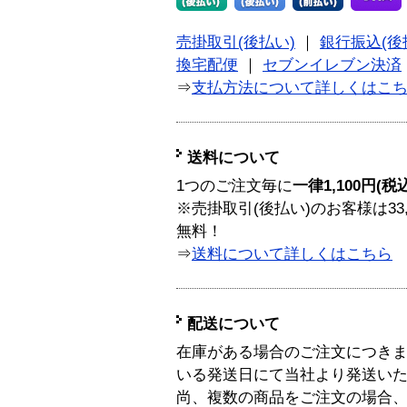
売掛取引(後払い)
｜
銀行振込(後
換宅配便
｜
セブンイレブン決済
⇒
支払方法について詳しくはこ
送料について
1つのご注文毎に
一律1,100円(税
※売掛取引(後払い)のお客様は33
無料！
⇒
送料について詳しくはこちら
配送について
在庫がある場合のご注文につき
いる発送日にて当社より発送い
尚、複数の商品をご注文の場合