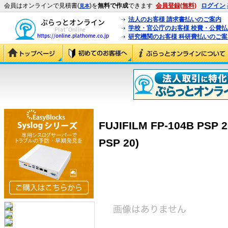
会員はオンラインで見積書(
)を
無料で作成
できます
会員登録(無料)
ログイン
見本
法人のお客様 請求書払いのご案内
学校・官公庁のお客様 校費・公費
研究機関のお客様 科研費払いのご案
FUJIFILM FP-104B PSP
PSP 20)