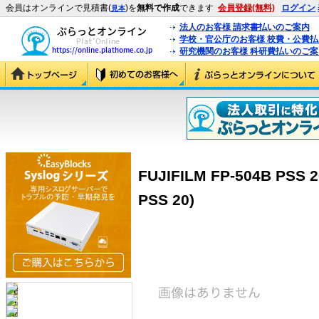
会員はオンラインで見積書(
)を
無料で作成
できます
会員登録(無料)
ログイン
見本
法人のお客様 請求書払いのご案内
学校・官公庁のお客様 校費・公費
研究機関のお客様 科研費払いのご案
FUJIFILM FP-504B PSS
PSS 20)