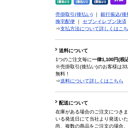
売掛取引(後払い)
｜
銀行振込(後
換宅配便
｜
セブンイレブン決済
⇒
支払方法について詳しくはこ
送料について
1つのご注文毎に
一律1,100円(税
※売掛取引(後払い)のお客様は33
無料！
⇒
送料について詳しくはこちら
配送について
在庫がある場合のご注文につき
いる発送日にて当社より発送い
尚、複数の商品をご注文の場合