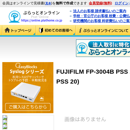
会員はオンラインで見積書(
)を
無料で作成
できます
会員登録(無料)
ログイン
見本
法人のお客様 請求書払いのご案内
学校・官公庁のお客様 校費・公費
研究機関のお客様 科研費払いのご案
FUJIFILM FP-3004B PS
PSS 20)