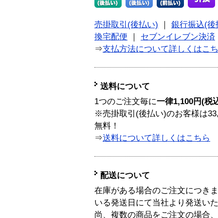
売掛取引(後払い)
｜
銀行振込(後
換宅配便
｜
セブンイレブン決済
⇒
支払方法について詳しくはこ
送料について
1つのご注文毎に
一律1,100円(税
※売掛取引(後払い)のお客様は33
無料！
⇒
送料について詳しくはこちら
配送について
在庫がある場合のご注文につき
いる発送日にて当社より発送い
尚、複数の商品をご注文の場合