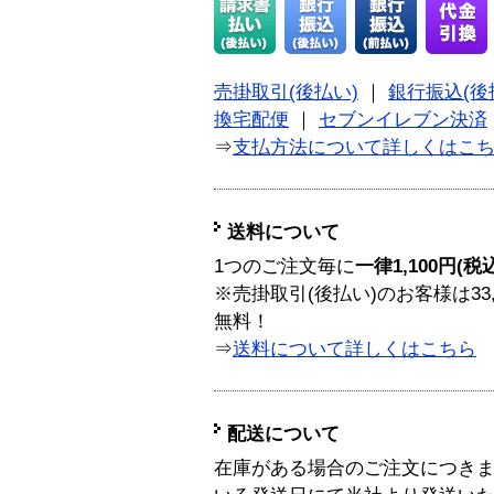
売掛取引(後払い)
｜
銀行振込(後
換宅配便
｜
セブンイレブン決済
⇒
支払方法について詳しくはこ
送料について
1つのご注文毎に
一律1,100円(税
※売掛取引(後払い)のお客様は33
無料！
⇒
送料について詳しくはこちら
配送について
在庫がある場合のご注文につき