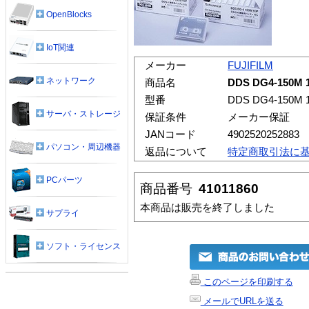
OpenBlocks
IoT関連
メーカー
FUJIFILM
ネットワーク
商品名
DDS DG4-150M
型番
DDS DG4-150M 
サーバ・ストレージ
保証条件
メーカー保証
JANコード
4902520252883
パソコン・周辺機器
返品について
特定商取引法に
PCパーツ
商品番号
41011860
本商品は販売を終了しました
サプライ
ソフト・ライセンス
このページを印刷する
メールでURLを送る