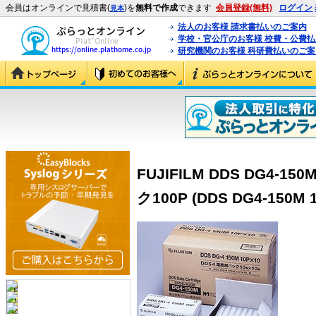
会員はオンラインで見積書(
)を
無料で作成
できます
会員登録(無料)
ログイン
見本
法人のお客様 請求書払いのご案内
学校・官公庁のお客様 校費・公費
研究機関のお客様 科研費払いのご案
FUJIFILM DDS DG4-15
ク100P (DDS DG4-150M 