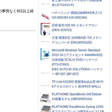
富士通 POS-Cサーマルロール紙(高保
存) (0722410-P)
の事情なく8日以上経
パナソニック 感熱記録紙B4(6本入り)
UG-0001B4 (UG-0001B4)
応研 販売大臣 NX スタンドアロン
(OKN-423533)
大電 環境対応 1000BASE-T/X メディ
アコンバータ (DN1800SG2E)
Microsoft Windows Server Standard
2019 16コアライセンス 64bitWin対応
日本語版 5CAL付 DVDパッケージ
(P73-07691)
IDEC AUTO-ID SOLUTIONS バッテリ
ー BP-007 (BP-007)
TP-Link AX1800 壁面埋め込み型 Wi-Fi
6アクセスポイント (EAP615-WALL)
PLAT'HOME OpenBlocks IX9 Debian
10搭載モデル (OBSIX9/D10A)
PLAT'HOME EasyBlocks Syslog 120G
サブスクリプション(保守サービス) 1年