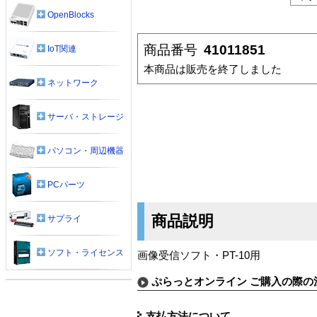
OpenBlocks
商品番号
41011851
IoT関連
本商品は販売を終了しました
ネットワーク
サーバ・ストレージ
パソコン・周辺機器
PCパーツ
商品説明
サプライ
ソフト・ライセンス
画像受信ソフト・PT-10用
ぷらっとオンライン ご購入の際の
支払方法について