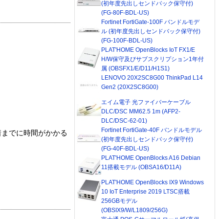
(初年度先出しセンドバック保守付)
(FG-80F-BDL-US)
Fortinet FortiGate-100F バンドルモデ
ル (初年度先出しセンドバック保守付)
(FG-100F-BDL-US)
PLAT'HOME OpenBlocks IoT FX1/E
H/W保守及びサブスクリプション1年付
属 (OBSFX1/E/D11/H1S1)
LENOVO 20X2SC8G00 ThinkPad L14
Gen2 (20X2SC8G00)
エイム電子 光ファイバーケーブル
DLC/DSC MM62.5 1m (AFP2-
DLC/DSC-62-01)
Fortinet FortiGate-40F バンドルモデル
着までに時間がかかる
(初年度先出しセンドバック保守付)
(FG-40F-BDL-US)
PLAT'HOME OpenBlocks A16 Debian
11搭載モデル (OBSA16/D11A)
PLAT'HOME OpenBlocks IX9 Windows
10 IoT Enterprise 2019 LTSC搭載
256GBモデル
(OBSIX9/W/L1809/256G)