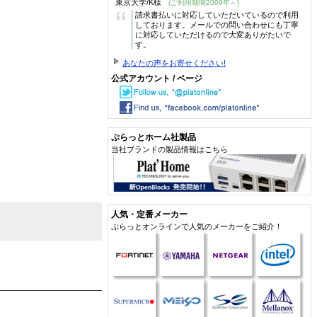
東京大学/K様
(ご利用期間2009年～)
“
請求書払いに対応していただいているので利用
しております。メールでの問い合わせにも丁寧
に対応していただけるので大変ありがたいで
す。
あなたの声をお寄せください!
公式アカウント / ページ
ぷらっとホーム社製品
当社ブランドの製品情報はこちら
人気・定番メーカー
ぷらっとオンラインで人気のメーカーをご紹介！