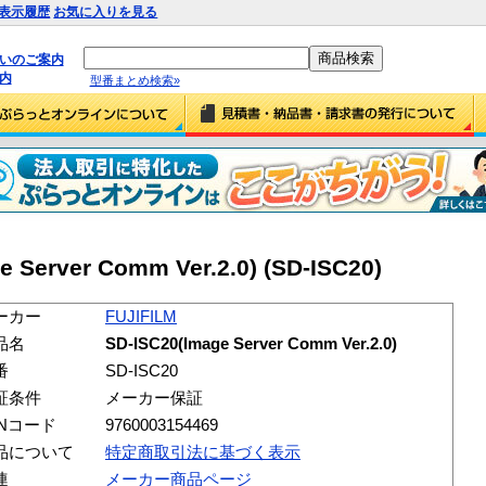
表示履歴
お気に入りを見る
払いのご案内
内
型番まとめ検索»
 Server Comm Ver.2.0) (SD-ISC20)
ーカー
FUJIFILM
品名
SD-ISC20(Image Server Comm Ver.2.0)
番
SD-ISC20
証条件
メーカー保証
ANコード
9760003154469
品について
特定商取引法に基づく表示
連
メーカー商品ページ