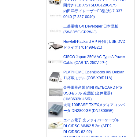
間付き (EBIX/SYSLOG120G/1Y)
内田洋行 イレーザーFB型(大) 7-337-
0040 (7-337-0040)
三菱電機 GX Developer 日本語版
(SW8D5C-GPPW-J)
Hewlett-Packard HP 外付けUSB DVD
ドライブ (701498-B21)
CISCO Japan 250V AC Type A Power
Cable (CAB-TA-250V-JP=)
PLAT'HOME OpenBlocks IX9 Debian
11搭載モデル (OBSIX9/D11A)
金井電器産業 MINI KEYBOARD Pro
USBモデル 英語版 (金井電器)
(HMB632KUS/R)
大電 100BASE-TX/FXメディアコンバ
ータ DN2800GE (DN2800GE)
エイム電子 光ファイバーケーブル
DLC/DSC MM62.5 2m (AFP2-
DLC/DSC-62-02)