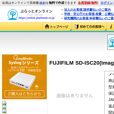
会員はオンラインで見積書(
)を
無料で作成
できます
会員登録(無料)
ログイン
見本
法人のお客様 請求書払いのご案内
学校・官公庁のお客様 校費・公費
研究機関のお客様 科研費払いのご案
FUJIFILM SD-ISC20(Image
メ
商
型
保
J
返
関