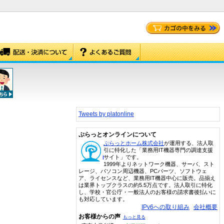
Tweets by platonline
ぷらっとオンラインについて
ぷらっとホーム株式会社
が運用する、法人取
引に特化した「業務用IT機器専門の調達支援
サイト」です。
1999年よりネットワーク機器、サーバ、スト
レージ、パソコン周辺機器、PCパーツ、ソフトウェ
ア、ライセンスなど、業務用IT機器中心に販売。品揃え
は業界トップクラスの約5.5万点です。法人取引に特化
し、学校・官公庁・一般法人のお客様の請求書後払いに
も対応しています。
IPv6への取り組み
会社概要
お客様からの声
もっと見る