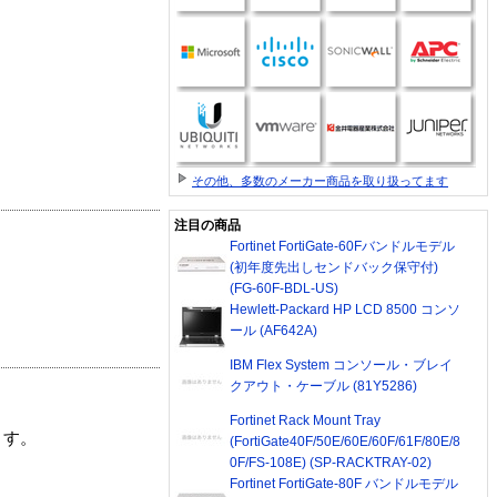
その他、多数のメーカー商品を取り扱ってます
注目の商品
Fortinet FortiGate-60Fバンドルモデル
(初年度先出しセンドバック保守付)
(FG-60F-BDL-US)
Hewlett-Packard HP LCD 8500 コンソ
ール (AF642A)
IBM Flex System コンソール・ブレイ
クアウト・ケーブル (81Y5286)
Fortinet Rack Mount Tray
ます。
(FortiGate40F/50E/60E/60F/61F/80E/8
0F/FS-108E) (SP-RACKTRAY-02)
Fortinet FortiGate-80F バンドルモデル