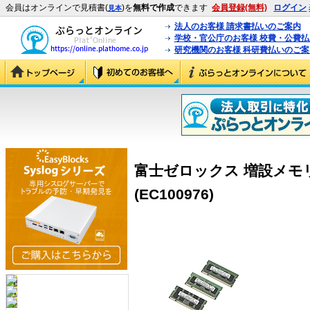
会員はオンラインで見積書(
)を
無料で作成
できます
会員登録(無料)
ログイン
見本
法人のお客様 請求書払いのご案内
学校・官公庁のお客様 校費・公費
研究機関のお客様 科研費払いのご案
富士ゼロックス 増設メモリー(
(EC100976)