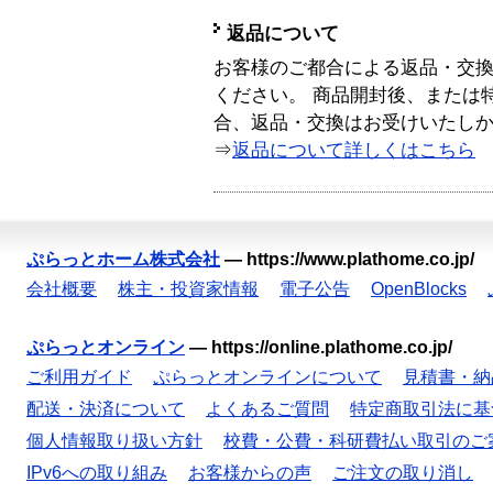
返品について
お客様のご都合による返品・交
ください。 商品開封後、または
合、返品・交換はお受けいたし
⇒
返品について詳しくはこちら
ぷらっとホーム株式会社
—
https://www.plathome.co.jp/
会社概要
株主・投資家情報
電子公告
OpenBlocks
ぷらっとオンライン
—
https://online.plathome.co.jp/
ご利用ガイド
ぷらっとオンラインについて
見積書・納
配送・決済について
よくあるご質問
特定商取引法に基
個人情報取り扱い方針
校費・公費・科研費払い取引のご
IPv6への取り組み
お客様からの声
ご注文の取り消し