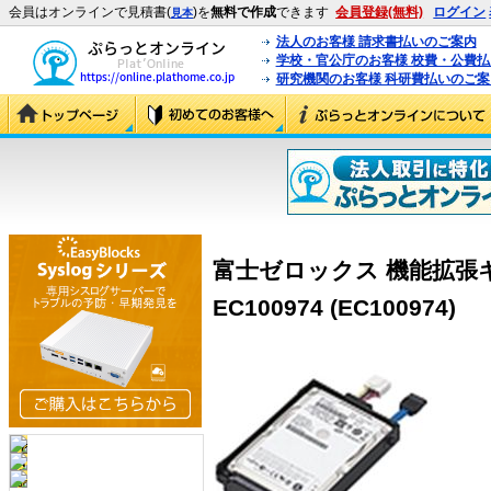
会員はオンラインで見積書(
)を
無料で作成
できます
会員登録(無料)
ログイン
見本
法人のお客様 請求書払いのご案内
学校・官公庁のお客様 校費・公費
研究機関のお客様 科研費払いのご案
富士ゼロックス 機能拡張
EC100974 (EC100974)