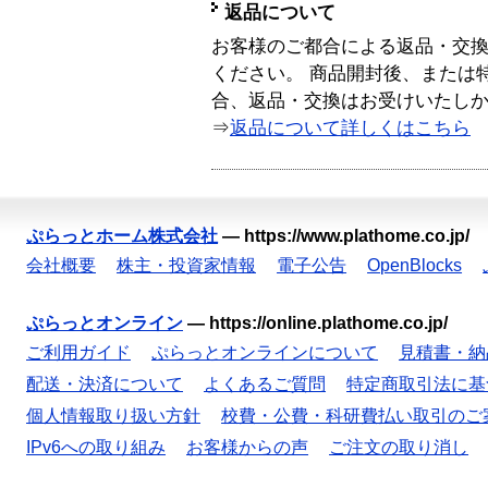
返品について
お客様のご都合による返品・交
ください。 商品開封後、または
合、返品・交換はお受けいたし
⇒
返品について詳しくはこちら
ぷらっとホーム株式会社
—
https://www.plathome.co.jp/
会社概要
株主・投資家情報
電子公告
OpenBlocks
ぷらっとオンライン
—
https://online.plathome.co.jp/
ご利用ガイド
ぷらっとオンラインについて
見積書・納
配送・決済について
よくあるご質問
特定商取引法に基
個人情報取り扱い方針
校費・公費・科研費払い取引のご
IPv6への取り組み
お客様からの声
ご注文の取り消し