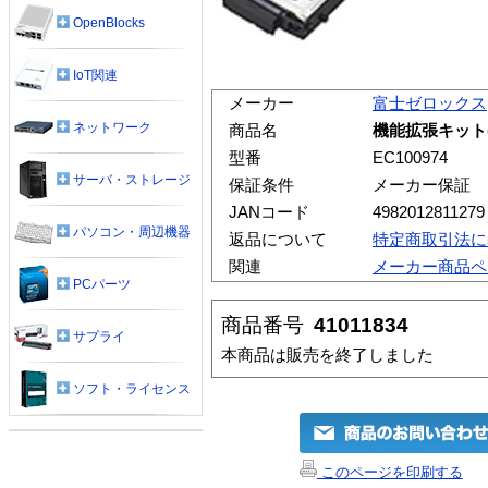
OpenBlocks
IoT関連
メーカー
富士ゼロックス
ネットワーク
商品名
機能拡張キット(ハ
型番
EC100974
サーバ・ストレージ
保証条件
メーカー保証
JANコード
4982012811279
パソコン・周辺機器
返品について
特定商取引法に
関連
メーカー商品ペ
PCパーツ
商品番号
41011834
サプライ
本商品は販売を終了しました
ソフト・ライセンス
このページを印刷する