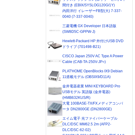
間付き (EBIX/SYSLOG120G/1Y)
内田洋行 イレーザーFB型(大) 7-337-
0040 (7-337-0040)
三菱電機 GX Developer 日本語版
(SW8D5C-GPPW-J)
Hewlett-Packard HP 外付けUSB DVD
ドライブ (701498-B21)
CISCO Japan 250V AC Type A Power
Cable (CAB-TA-250V-JP=)
PLAT'HOME OpenBlocks IX9 Debian
11搭載モデル (OBSIX9/D11A)
金井電器産業 MINI KEYBOARD Pro
USBモデル 英語版 (金井電器)
(HMB632KUS/R)
大電 100BASE-TX/FXメディアコンバ
ータ DN2800GE (DN2800GE)
エイム電子 光ファイバーケーブル
DLC/DSC MM62.5 2m (AFP2-
DLC/DSC-62-02)