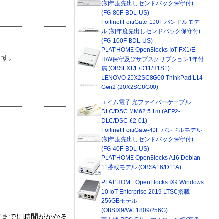
(初年度先出しセンドバック保守付)
(FG-80F-BDL-US)
Fortinet FortiGate-100F バンドルモデ
ル (初年度先出しセンドバック保守付)
(FG-100F-BDL-US)
PLAT'HOME OpenBlocks IoT FX1/E
ます。
H/W保守及びサブスクリプション1年付
属 (OBSFX1/E/D11/H1S1)
LENOVO 20X2SC8G00 ThinkPad L14
Gen2 (20X2SC8G00)
エイム電子 光ファイバーケーブル
DLC/DSC MM62.5 1m (AFP2-
DLC/DSC-62-01)
Fortinet FortiGate-40F バンドルモデル
(初年度先出しセンドバック保守付)
(FG-40F-BDL-US)
PLAT'HOME OpenBlocks A16 Debian
11搭載モデル (OBSA16/D11A)
PLAT'HOME OpenBlocks IX9 Windows
10 IoT Enterprise 2019 LTSC搭載
256GBモデル
(OBSIX9/W/L1809/256G)
着までに時間がかかる