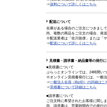
⇒
送料について詳しくはこちら
配送について
在庫がある場合のご注文につきまし
尚、複数の商品をご注文の場合、発
※配送業者は「佐川急便」または「
⇒
配送について詳しくはこちら
見積書・請求書・納品書等の発行に
■見積書について
ぷらっとオンラインでは、24時間い
※オンライン見積書発行には、一般法人
⇒
一般法人会員（BizID）の詳細はこ
⇒
見積書について詳細はこちら
■請求書について
ご注文時に希望されたお客様に関し
尚、請求書は、営業時間内での発行