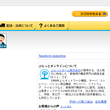
Tweets by platonline
ぷらっとオンラインについて
ぷらっとホーム株式会社
が運用する、法人取
引に特化した「業務用IT機器専門の調達支援
サイト」です。
1999年よりネットワーク機器、サーバ、スト
レージ、パソコン周辺機器、PCパーツ、ソフトウェ
ア、ライセンスなど、業務用IT機器中心に販売。品揃え
は業界トップクラスの約5.5万点です。法人取引に特化
し、学校・官公庁・一般法人のお客様の請求書後払いに
も対応しています。
IPv6への取り組み
会社概要
お客様からの声
もっと見る