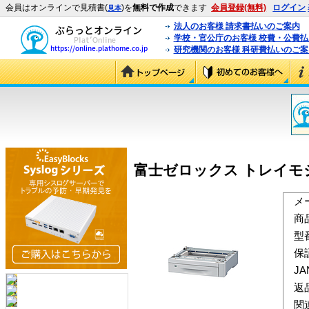
会員はオンラインで見積書(
)を
無料で作成
できます
会員登録(無料)
ログイン
見本
法人のお客様 請求書払いのご案内
学校・官公庁のお客様 校費・公費
研究機関のお客様 科研費払いのご案
富士ゼロックス トレイモジュール(
メ
商
型
保
J
返
関