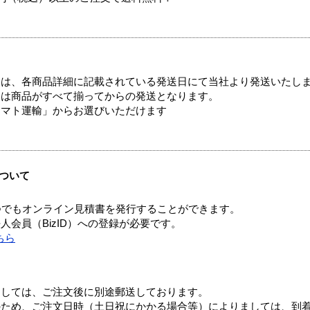
ては、各商品詳細に記載されている発送日にて当社より発送いたし
送は商品がすべて揃ってからの発送となります。
ヤマト運輸」からお選びいただけます
ついて
つでもオンライン見積書を発行することができます。
会員（BizID）への登録が必要です。
ちら
ましては、ご注文後に別途郵送しております。
のため、ご注文日時（土日祝にかかる場合等）によりましては、到