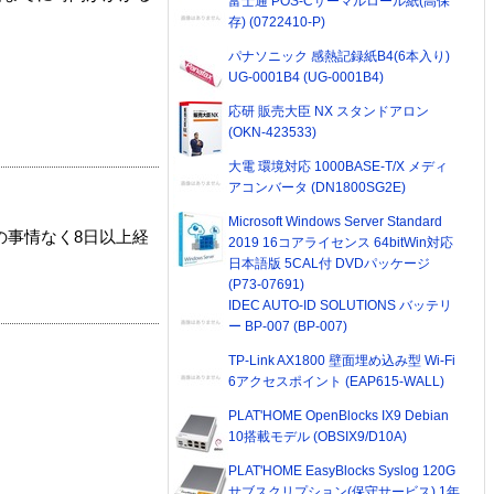
富士通 POS-Cサーマルロール紙(高保
存) (0722410-P)
パナソニック 感熱記録紙B4(6本入り)
UG-0001B4 (UG-0001B4)
応研 販売大臣 NX スタンドアロン
(OKN-423533)
大電 環境対応 1000BASE-T/X メディ
アコンバータ (DN1800SG2E)
Microsoft Windows Server Standard
の事情なく8日以上経
2019 16コアライセンス 64bitWin対応
日本語版 5CAL付 DVDパッケージ
(P73-07691)
IDEC AUTO-ID SOLUTIONS バッテリ
ー BP-007 (BP-007)
TP-Link AX1800 壁面埋め込み型 Wi-Fi
6アクセスポイント (EAP615-WALL)
PLAT'HOME OpenBlocks IX9 Debian
10搭載モデル (OBSIX9/D10A)
PLAT'HOME EasyBlocks Syslog 120G
サブスクリプション(保守サービス) 1年