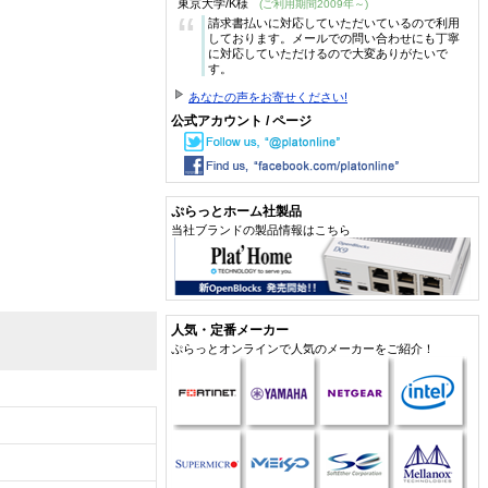
東京大学/K様
(ご利用期間2009年～)
“
請求書払いに対応していただいているので利用
しております。メールでの問い合わせにも丁寧
に対応していただけるので大変ありがたいで
す。
あなたの声をお寄せください!
公式アカウント / ページ
ぷらっとホーム社製品
当社ブランドの製品情報はこちら
人気・定番メーカー
ぷらっとオンラインで人気のメーカーをご紹介！