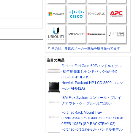
その他、多数のメーカー商品を取り扱ってます
注目の商品
Fortinet FortiGate-60Fバンドルモデル
(初年度先出しセンドバック保守付)
(FG-60F-BDL-US)
Hewlett-Packard HP LCD 8500 コンソ
ール (AF642A)
IBM Flex System コンソール・ブレイ
クアウト・ケーブル (81Y5286)
Fortinet Rack Mount Tray
(FortiGate40F/50E/60E/60F/61F/80E/8
0F/FS-108E) (SP-RACKTRAY-02)
Fortinet FortiGate-80F バンドルモデル