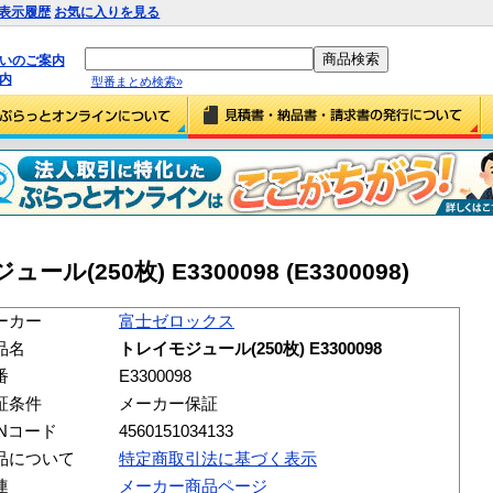
表示履歴
お気に入りを見る
払いのご案内
内
型番まとめ検索»
250枚) E3300098 (E3300098)
ーカー
富士ゼロックス
品名
トレイモジュール(250枚) E3300098
番
E3300098
証条件
メーカー保証
ANコード
4560151034133
品について
特定商取引法に基づく表示
連
メーカー商品ページ