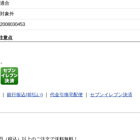
適合
対象外
2008030453
注意点
す。
｜
銀行振込(前払い)
｜
代金引換宅配便
｜
セブンイレブン決済
00円（税込）以上のご注文で送料無料！