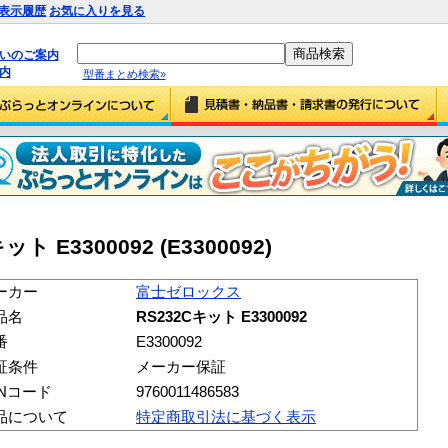
表示履歴
お気に入りを見る
払いのご案内
内
型番まとめ検索»
 E3300092 (E3300092)
ーカー
富士ゼロックス
品名
RS232Cキット E3300092
番
E3300092
証条件
メーカー保証
ANコード
9760011486583
品について
特定商取引法に基づく表示