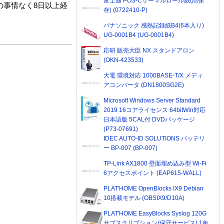
富士通 POS-Cサーマルロール紙(高保
の事情なく8日以上経
存) (0722410-P)
パナソニック 感熱記録紙B4(6本入り)
UG-0001B4 (UG-0001B4)
応研 販売大臣 NX スタンドアロン
(OKN-423533)
大電 環境対応 1000BASE-T/X メディ
アコンバータ (DN1800SG2E)
Microsoft Windows Server Standard
2019 16コアライセンス 64bitWin対応
日本語版 5CAL付 DVDパッケージ
(P73-07691)
IDEC AUTO-ID SOLUTIONS バッテリ
ー BP-007 (BP-007)
TP-Link AX1800 壁面埋め込み型 Wi-Fi
6アクセスポイント (EAP615-WALL)
PLAT'HOME OpenBlocks IX9 Debian
10搭載モデル (OBSIX9/D10A)
PLAT'HOME EasyBlocks Syslog 120G
サブスクリプション(保守サービス) 1年