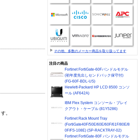
その他、多数のメーカー商品を取り扱ってます
注目の商品
Fortinet FortiGate-60Fバンドルモデル
(初年度先出しセンドバック保守付)
(FG-60F-BDL-US)
Hewlett-Packard HP LCD 8500 コンソ
ール (AF642A)
IBM Flex System コンソール・ブレイ
クアウト・ケーブル (81Y5286)
ます。
Fortinet Rack Mount Tray
(FortiGate40F/50E/60E/60F/61F/80E/8
0F/FS-108E) (SP-RACKTRAY-02)
Fortinet FortiGate-80F バンドルモデル