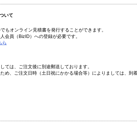
ついて
つでもオンライン見積書を発行することができます。
会員（BizID）への登録が必要です。
ちら
ましては、ご注文後に別途郵送しております。
のため、ご注文日時（土日祝にかかる場合等）によりましては、到