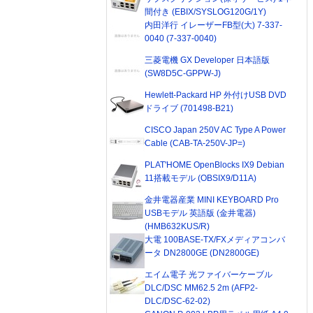
間付き (EBIX/SYSLOG120G/1Y)
内田洋行 イレーザーFB型(大) 7-337-
0040 (7-337-0040)
三菱電機 GX Developer 日本語版
(SW8D5C-GPPW-J)
Hewlett-Packard HP 外付けUSB DVD
ドライブ (701498-B21)
CISCO Japan 250V AC Type A Power
Cable (CAB-TA-250V-JP=)
PLAT'HOME OpenBlocks IX9 Debian
11搭載モデル (OBSIX9/D11A)
金井電器産業 MINI KEYBOARD Pro
USBモデル 英語版 (金井電器)
(HMB632KUS/R)
大電 100BASE-TX/FXメディアコンバ
ータ DN2800GE (DN2800GE)
エイム電子 光ファイバーケーブル
DLC/DSC MM62.5 2m (AFP2-
DLC/DSC-62-02)