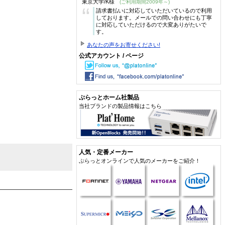
東京大学/K様
(ご利用期間2009年～)
“
請求書払いに対応していただいているので利用
しております。メールでの問い合わせにも丁寧
に対応していただけるので大変ありがたいで
す。
あなたの声をお寄せください!
公式アカウント / ページ
ぷらっとホーム社製品
当社ブランドの製品情報はこちら
人気・定番メーカー
ぷらっとオンラインで人気のメーカーをご紹介！