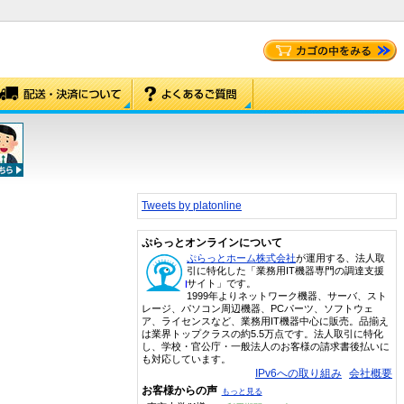
Tweets by platonline
ぷらっとオンラインについて
ぷらっとホーム株式会社
が運用する、法人取
引に特化した「業務用IT機器専門の調達支援
サイト」です。
1999年よりネットワーク機器、サーバ、スト
レージ、パソコン周辺機器、PCパーツ、ソフトウェ
ア、ライセンスなど、業務用IT機器中心に販売。品揃え
は業界トップクラスの約5.5万点です。法人取引に特化
し、学校・官公庁・一般法人のお客様の請求書後払いに
も対応しています。
IPv6への取り組み
会社概要
お客様からの声
もっと見る