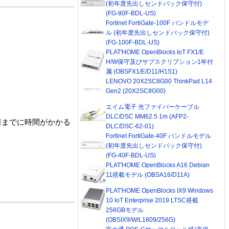
(初年度先出しセンドバック保守付)
(FG-80F-BDL-US)
Fortinet FortiGate-100F バンドルモデ
ル (初年度先出しセンドバック保守付)
(FG-100F-BDL-US)
PLAT'HOME OpenBlocks IoT FX1/E
H/W保守及びサブスクリプション1年付
属 (OBSFX1/E/D11/H1S1)
LENOVO 20X2SC8G00 ThinkPad L14
Gen2 (20X2SC8G00)
エイム電子 光ファイバーケーブル
DLC/DSC MM62.5 1m (AFP2-
着までに時間がかかる
DLC/DSC-62-01)
Fortinet FortiGate-40F バンドルモデル
(初年度先出しセンドバック保守付)
(FG-40F-BDL-US)
PLAT'HOME OpenBlocks A16 Debian
11搭載モデル (OBSA16/D11A)
PLAT'HOME OpenBlocks IX9 Windows
10 IoT Enterprise 2019 LTSC搭載
256GBモデル
(OBSIX9/W/L1809/256G)