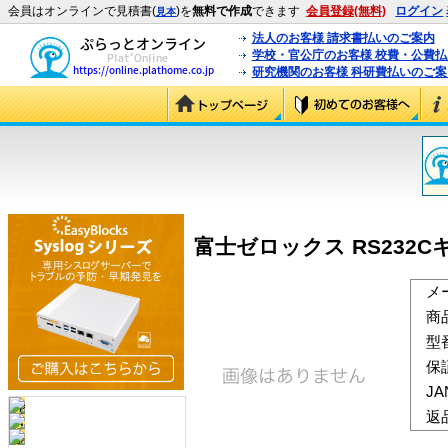
会員はオンラインで見積書(
)を
無料で作成
できます
会員登録(無料)
ログイン
見本
法人のお客様 請求書払いのご案内
学校・官公庁のお客様 校費・公費
研究機関のお客様 科研費払いのご案
富士ゼロックス RS232Cキット
メ
商
型
保
J
返