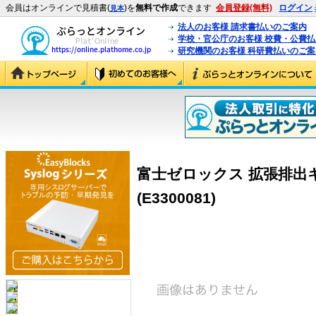
会員はオンラインで見積書(
)を
無料で作成
できます
会員登録(無料)
ログイン
見本
法人のお客様 請求書払いのご案内
学校・官公庁のお客様 校費・公費
研究機関のお客様 科研費払いのご案
富士ゼロックス 拡張排出キッ
(E3300081)