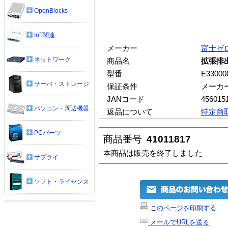
OpenBlocks
IoT関連
メーカー
富士ゼ
ネットワーク
商品名
拡張排出
型番
E33000
サーバ・ストレージ
保証条件
メーカ
JANコード
456015
パソコン・周辺機器
返品について
特定商
PCパーツ
商品番号
41011817
本商品は販売を終了しました
サプライ
ソフト・ライセンス
このページを印刷する
メールでURLを送る