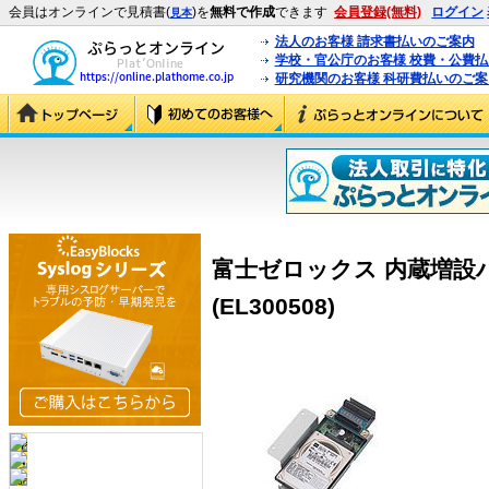
会員はオンラインで見積書(
)を
無料で作成
できます
会員登録(無料)
ログイン
見本
法人のお客様 請求書払いのご案内
学校・官公庁のお客様 校費・公費
研究機関のお客様 科研費払いのご案
富士ゼロックス 内蔵増設ハ
(EL300508)