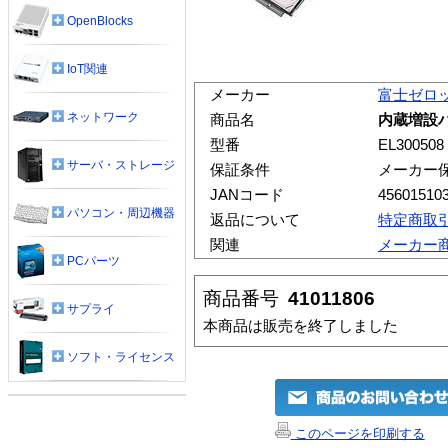
OpenBlocks
IoT関連
メーカー
富士ゼロ
ネットワーク
商品名
内蔵増設ハ
型番
EL300508
サーバ・ストレージ
保証条件
メーカー
JANコード
45601510
パソコン・周辺機器
返品について
特定商取
関連
メーカー
PCパーツ
商品番号
41011806
サプライ
本商品は販売を終了しました
ソフト・ライセンス
このページを印刷する