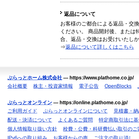
返品について
お客様のご都合による返品・交
ください。 商品開封後、または
合、返品・交換はお受けいたし
⇒
返品について詳しくはこちら
ぷらっとホーム株式会社
—
https://www.plathome.co.jp/
会社概要
株主・投資家情報
電子公告
OpenBlocks
ぷらっとオンライン
—
https://online.plathome.co.jp/
ご利用ガイド
ぷらっとオンラインについて
見積書・納
配送・決済について
よくあるご質問
特定商取引法に基
個人情報取り扱い方針
校費・公費・科研費払い取引のご
IPv6への取り組み
お客様からの声
ご注文の取り消し