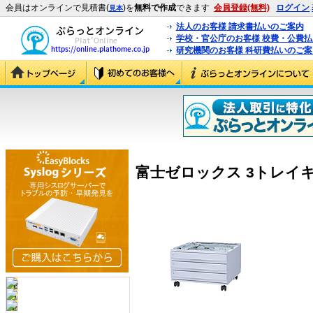
会員はオンラインで見積書(
)を
無料で作成
できます
会員登録(無料)
ログイン
見本
法人のお客様 請求書払いのご案内
学校・官公庁のお客様 校費・公費
研究機関のお客様 科研費払いのご案
富士ゼロックス 3トレイキャビ