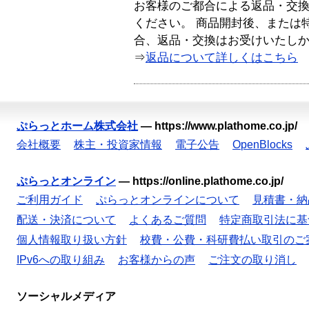
お客様のご都合による返品・交
ください。 商品開封後、または
合、返品・交換はお受けいたし
⇒
返品について詳しくはこちら
ぷらっとホーム株式会社
—
https://www.plathome.co.jp/
会社概要
株主・投資家情報
電子公告
OpenBlocks
ぷらっとオンライン
—
https://online.plathome.co.jp/
ご利用ガイド
ぷらっとオンラインについて
見積書・納
配送・決済について
よくあるご質問
特定商取引法に基
個人情報取り扱い方針
校費・公費・科研費払い取引のご
IPv6への取り組み
お客様からの声
ご注文の取り消し
ソーシャルメディア