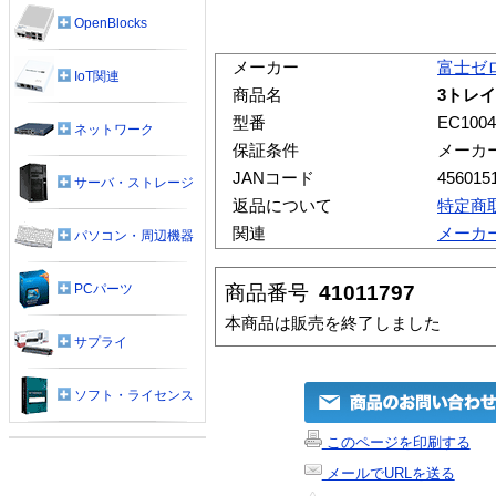
OpenBlocks
メーカー
富士ゼ
IoT関連
商品名
3トレ
型番
EC1004
ネットワーク
保証条件
メーカ
JANコード
456015
サーバ・ストレージ
返品について
特定商
関連
メーカ
パソコン・周辺機器
商品番号
41011797
PCパーツ
本商品は販売を終了しました
サプライ
ソフト・ライセンス
このページを印刷する
メールでURLを送る