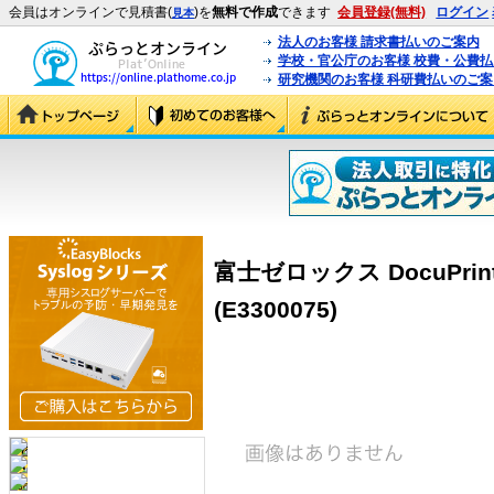
会員はオンラインで見積書(
)を
無料で作成
できます
会員登録(無料)
ログイン
見本
法人のお客様 請求書払いのご案内
学校・官公庁のお客様 校費・公費
研究機関のお客様 科研費払いのご案
富士ゼロックス DocuPri
(E3300075)