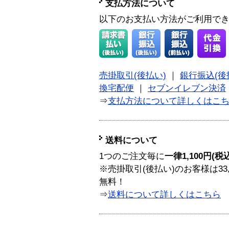
支払方法について
以下のお支払い方法がご利用で
売掛取引(後払い)
｜
銀行振込(後
換宅配便
｜
セブンイレブン決済
⇒
支払方法について詳しくはこ
送料について
1つのご注文毎に
一律1,100円(税
※売掛取引(後払い)のお客様は33
無料！
⇒
送料について詳しくはこちら