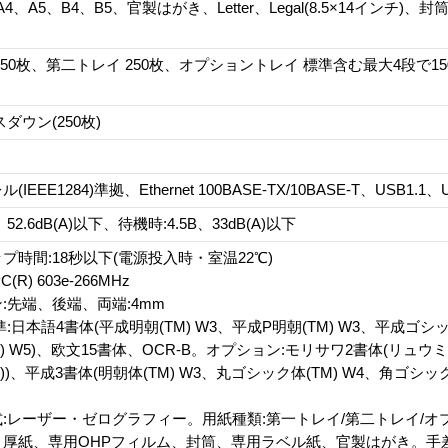
A4、A5、B4、B5、官製はがき、Letter、Legal(8.5×14インチ
150枚、第二トレイ 250枚、オプショントレイ 標準含む最大4段で1
ダウン(250枚)
EEE1284)準拠、Ethernet 100BASE-TX/10BASE-T、USB1.1、U
、52.6dB(A)以下、待機時:4.5B、33dB(A)以下
プ時間:18秒以下(電源投入時・室温22℃)
C(R) 603e-266MHz
:先端、後端、両端:4mm
:日本語4書体(平成明朝(TM) W3、平成P明朝(TM) W3、平成ゴシッ
) W5)、欧文15書体、OCR-B。オプション:モリサワ2書体(リュウミン
M))、平成3書体(明朝体(TM) W3、丸ゴシック体(TM) W4、角ゴシック
:レーザー・ゼログラフィー。用紙種類:第一トレイ/第二トレイ/オ
厚紙、専用OHPフィルム、封筒、専用ラベル紙、官製はがき。手