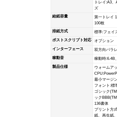
トレイ:A3、
ズ
給紙容量
第一トレイ 
100枚
排紙方式
標準:フェイス
ポストスクリプト対応
オプション
インターフェース
双方向パラレル(I
稼動音
稼動時:6.4B
製品仕様
ウォームアッ
CPU:PowerP
最小マージン
フォント:標準
ゴシック(TM
ックBBB(T
136書体
プリント方式
紙、再生紙、