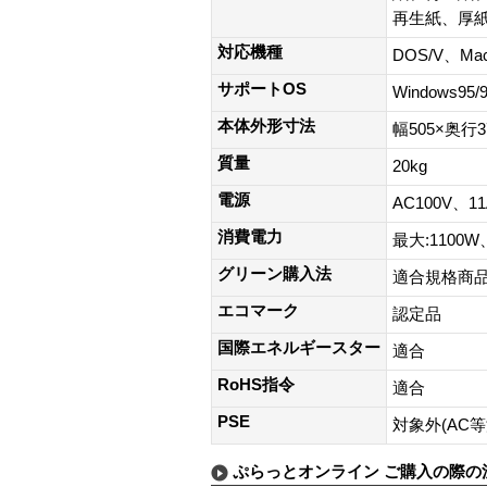
再生紙、厚
対応機種
DOS/V、Maci
サポートOS
Windows95/
本体外形寸法
幅505×奥行3
質量
20kg
電源
AC100V、1
消費電力
最大:1100
グリーン購入法
適合規格商
エコマーク
認定品
国際エネルギースター
適合
RoHS指令
適合
PSE
対象外(AC
ぷらっとオンライン ご購入の際の