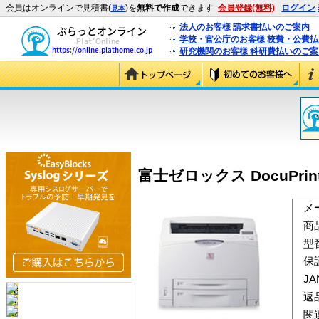
会員はオンラインで見積書(
)を
無料で作成
できます
会員登録(無料)
ログイン
見本
法人のお客様 請求書払いのご案内
学校・官公庁のお客様 校費・公費
研究機関のお客様 科研費払いのご案
富士ゼロックス DocuPrint 2
メ
商
型
保
J
返
関