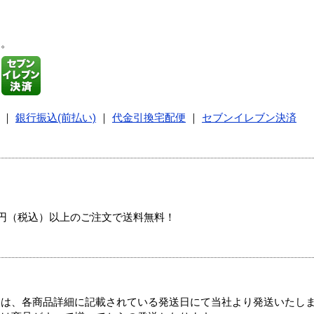
す。
｜
銀行振込(前払い)
｜
代金引換宅配便
｜
セブンイレブン決済
00円（税込）以上のご注文で送料無料！
ては、各商品詳細に記載されている発送日にて当社より発送いたし