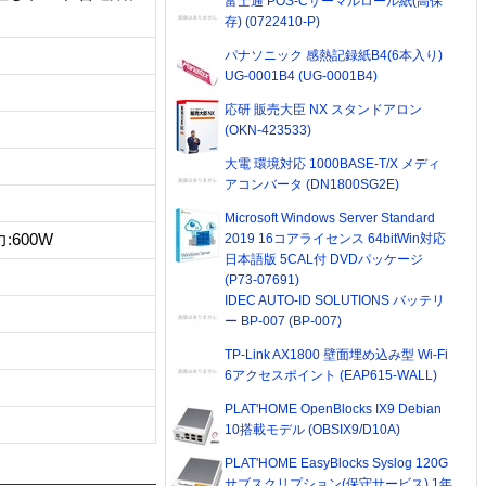
富士通 POS-Cサーマルロール紙(高保
存) (0722410-P)
パナソニック 感熱記録紙B4(6本入り)
UG-0001B4 (UG-0001B4)
応研 販売大臣 NX スタンドアロン
(OKN-423533)
大電 環境対応 1000BASE-T/X メディ
アコンバータ (DN1800SG2E)
Microsoft Windows Server Standard
:600W
2019 16コアライセンス 64bitWin対応
日本語版 5CAL付 DVDパッケージ
(P73-07691)
IDEC AUTO-ID SOLUTIONS バッテリ
ー BP-007 (BP-007)
TP-Link AX1800 壁面埋め込み型 Wi-Fi
6アクセスポイント (EAP615-WALL)
PLAT'HOME OpenBlocks IX9 Debian
10搭載モデル (OBSIX9/D10A)
PLAT'HOME EasyBlocks Syslog 120G
サブスクリプション(保守サービス) 1年