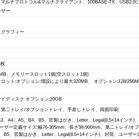
応。マルチプロトコル&マルチクライアント、100BASE-TX、USB2.
ーザー
ログラフィー
5枚
64MB、メモリースロット1個(空スロット1個)
ット:オプション:増設により最大320MB、 オプション:128/256
ドディスク オプション:20GB
、第二トレイ/オプショントレイ、手差しトレイ、両面印刷
3、A4、A5、B4、B5、官製はがき、Letter、Legal(8.5×14イン
ユーザー定義サイズ:幅76-305mm、長さ98-900mm。第二トレイ/オ
4、B5、官製はがき、Letter、Legal(8.5×14インチ)、封筒、ユ