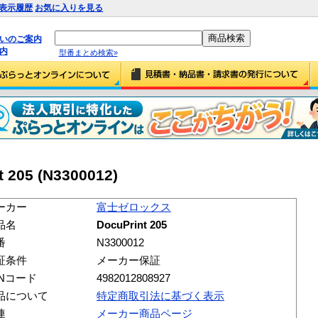
表示履歴
お気に入りを見る
払いのご案内
内
型番まとめ検索»
05 (N3300012)
ーカー
富士ゼロックス
品名
DocuPrint 205
番
N3300012
証条件
メーカー保証
ANコード
4982012808927
品について
特定商取引法に基づく表示
連
メーカー商品ページ