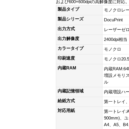
および600×600dpiの高解像度に対
製品タイプ
モノクロレ
製品シリーズ
DocuPrint
出力方式
レーザーゼ
出力解像度
2400dpi相当
カラータイプ
モノクロ
印刷速度
モノクロ20.
内蔵RAM
内蔵RAM:
増設メモリスロ
ル
内蔵記憶領域
内蔵増設ハー
給紙方式
第一トレイ
対応用紙
第一トレイ:A
900mm)、
A4、A5、B