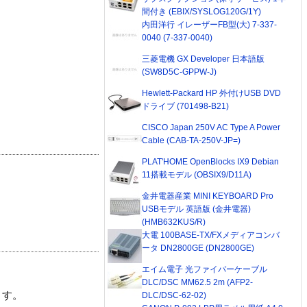
間付き (EBIX/SYSLOG120G/1Y)
内田洋行 イレーザーFB型(大) 7-337-
0040 (7-337-0040)
三菱電機 GX Developer 日本語版
(SW8D5C-GPPW-J)
Hewlett-Packard HP 外付けUSB DVD
ドライブ (701498-B21)
CISCO Japan 250V AC Type A Power
Cable (CAB-TA-250V-JP=)
PLAT'HOME OpenBlocks IX9 Debian
11搭載モデル (OBSIX9/D11A)
金井電器産業 MINI KEYBOARD Pro
USBモデル 英語版 (金井電器)
(HMB632KUS/R)
大電 100BASE-TX/FXメディアコンバ
ータ DN2800GE (DN2800GE)
エイム電子 光ファイバーケーブル
DLC/DSC MM62.5 2m (AFP2-
ます。
DLC/DSC-62-02)