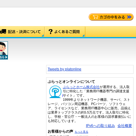
Tweets by platonline
ぷらっとオンラインについて
ぷらっとホーム株式会社
が運用する、法人取
引に特化した「業務用IT機器専門の調達支援
サイト」です。
1999年よりネットワーク機器、サーバ、スト
レージ、パソコン周辺機器、PCパーツ、ソフトウェ
ア、ライセンスなど、業務用IT機器中心に販売。品揃え
は業界トップクラスの約5.5万点です。法人取引に特化
し、学校・官公庁・一般法人のお客様の請求書後払いに
も対応しています。
IPv6への取り組み
会社概要
お客様からの声
もっと見る