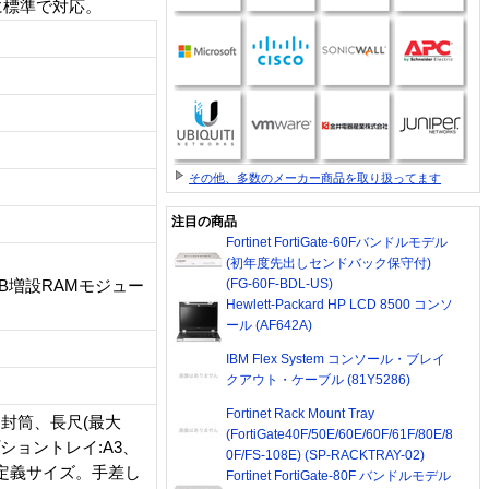
0に標準で対応。
その他、多数のメーカー商品を取り扱ってます
注目の商品
Fortinet FortiGate-60Fバンドルモデル
(初年度先出しセンドバック保守付)
(FG-60F-BDL-US)
MB増設RAMモジュー
Hewlett-Packard HP LCD 8500 コンソ
ール (AF642A)
IBM Flex System コンソール・ブレイ
クアウト・ケーブル (81Y5286)
Fortinet Rack Mount Tray
チ)、封筒、長尺(最大
(FortiGate40F/50E/60E/60F/61F/80E/8
プショントレイ:A3、
0F/FS-108E) (SP-RACKTRAY-02)
ーザー定義サイズ。手差し
Fortinet FortiGate-80F バンドルモデル