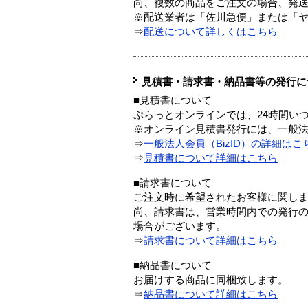
尚、複数の商品をご注文の場合、発
※配送業者は「佐川急便」または「
⇒
配送について詳しくはこちら
見積書・請求書・納品書等の発行に
■見積書について
ぷらっとオンラインでは、24時間い
※オンライン見積書発行には、一般法人
⇒
一般法人会員（BizID）の詳細はこ
⇒
見積書について詳細はこちら
■請求書について
ご注文時に希望されたお客様に関し
尚、請求書は、営業時間内での発行
場合がございます。
⇒
請求書について詳細はこちら
■納品書について
お届けする商品に同梱致します。
⇒
納品書について詳細はこちら