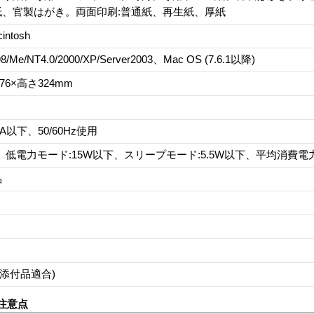
紙、官製はがき。両面印刷:普通紙、再生紙、厚紙
ntosh
98/Me/NT4.0/2000/XP/Server2003、Mac OS (7.6.1以降)
76×高さ324mm
1A以下、50/60Hz使用
W、低電力モード:15W以下、スリープモード:5.5W以下、平均消費電力
品
等添付品適合)
注意点