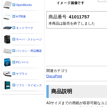
OpenBlocks
商品番号
41011757
IoT関連
本商品は販売を終了しました
ネットワーク
サーバ・ストレージ
パソコン・周辺機器
PCパーツ
関連カテゴリ
サプライ
DocuPrint
ソフト・ライセンス
商品説明
A3サイズまでの用紙が収容可能なユニバ