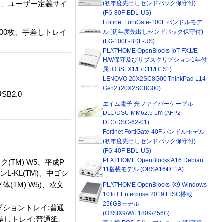
)、封筒、ユーザー定義サイ
(初年度先出しセンドバック保守付)
(FG-80F-BDL-US)
Fortinet FortiGate-100F バンドルモデ
500枚、手差しトレイ
ル (初年度先出しセンドバック保守付)
(FG-100F-BDL-US)
PLAT'HOME OpenBlocks IoT FX1/E
H/W保守及びサブスクリプション1年付
属 (OBSFX1/E/D11/H1S1)
LENOVO 20X2SC8G00 ThinkPad L14
Gen2 (20X2SC8G00)
SB2.0
エイム電子 光ファイバーケーブル
DLC/DSC MM62.5 1m (AFP2-
DLC/DSC-62-01)
Fortinet FortiGate-40F バンドルモデル
(初年度先出しセンドバック保守付)
(FG-40F-BDL-US)
PLAT'HOME OpenBlocks A16 Debian
ク(TM) W5、平成P
11搭載モデル (OBSA16/D11A)
L-KL(TM)、中ゴシ
体(TM) W5)、欧文
PLAT'HOME OpenBlocks IX9 Windows
10 IoT Enterprise 2019 LTSC搭載
256GBモデル
プショントレイ:普通
(OBSIX9/W/L1809/256G)
差しトレイ:普通紙、