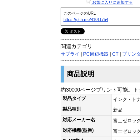
お気に入りに追加する
このページのURL
https://plth.me/41011754
関連カテゴリ
サプライ
|
PC周辺機器
|
CT
|
プリン
商品説明
約30000ページプリント可能。
製品タイプ
インク・ト
製品種別
新品
対応メーカー名
富士ゼロッ
対応機種(型番)
富士ゼロックス(