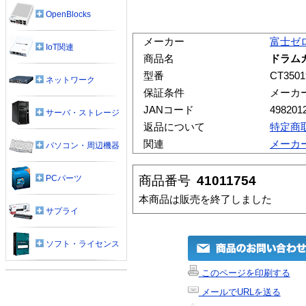
OpenBlocks
メーカー
富士ゼ
IoT関連
商品名
ドラム
型番
CT3501
ネットワーク
保証条件
メーカ
JANコード
498201
サーバ・ストレージ
返品について
特定商
関連
メーカ
パソコン・周辺機器
商品番号
41011754
PCパーツ
本商品は販売を終了しました
サプライ
ソフト・ライセンス
このページを印刷する
メールでURLを送る