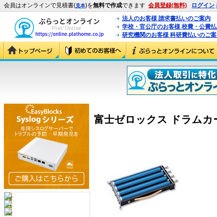
会員はオンラインで見積書(
)を
無料で作成
できます
会員登録(無料)
ログイン
見本
法人のお客様 請求書払いのご案内
学校・官公庁のお客様 校費・公費
研究機関のお客様 科研費払いのご案
富士ゼロックス ドラムカート