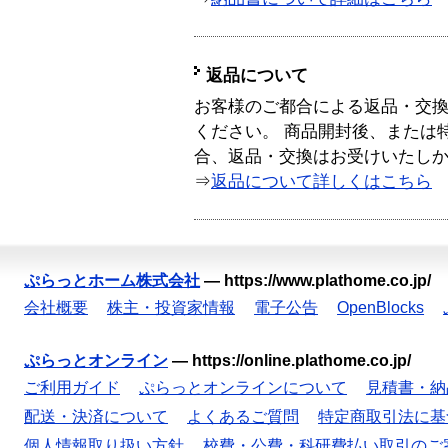
返品について
お客様のご都合による返品・交
ください。 商品開封後、または
合、返品・交換はお受けいたし
⇒
返品について詳しくはこちら
ぷらっとホーム株式会社
—
https://www.plathome.co.jp/
会社概要
株主・投資家情報
電子公告
OpenBlocks
ぷらっとオンライン
—
https://online.plathome.co.jp/
ご利用ガイド
ぷらっとオンラインについて
見積書・納
配送・決済について
よくあるご質問
特定商取引法に基
個人情報取り扱い方針
校費・公費・科研費払い取引のご