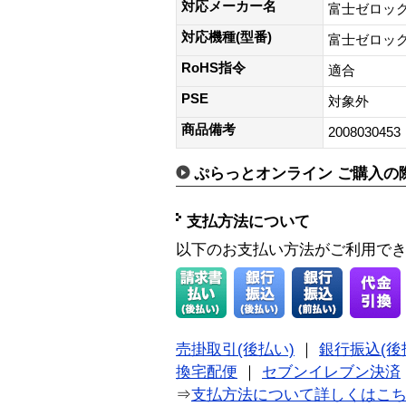
対応メーカー名
富士ゼロッ
対応機種(型番)
富士ゼロックス(
RoHS指令
適合
PSE
対象外
商品備考
2008030453
ぷらっとオンライン ご購入の
支払方法について
以下のお支払い方法がご利用で
売掛取引(後払い)
｜
銀行振込(後
換宅配便
｜
セブンイレブン決済
⇒
支払方法について詳しくはこ