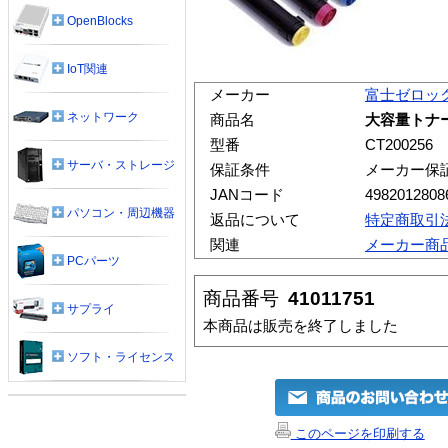
OpenBlocks
IoT関連
メーカー
富士ゼロッ
ネットワーク
商品名
大容量トナー
型番
CT200256
サーバ・ストレージ
保証条件
メーカー保
JANコード
4982012808
パソコン・周辺機器
返品について
特定商取引
関連
メーカー商
PCパーツ
商品番号
41011751
サプライ
本商品は販売を終了しました
ソフト・ライセンス
このページを印刷する