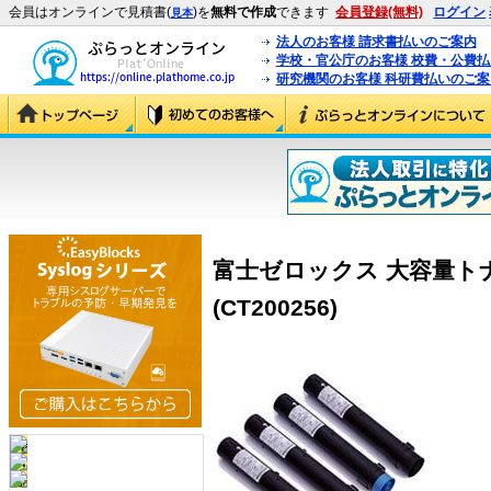
会員はオンラインで見積書(
)を
無料で作成
できます
会員登録(無料)
ログイン
見本
法人のお客様 請求書払いのご案内
学校・官公庁のお客様 校費・公費
研究機関のお客様 科研費払いのご案
富士ゼロックス 大容量ト
(CT200256)