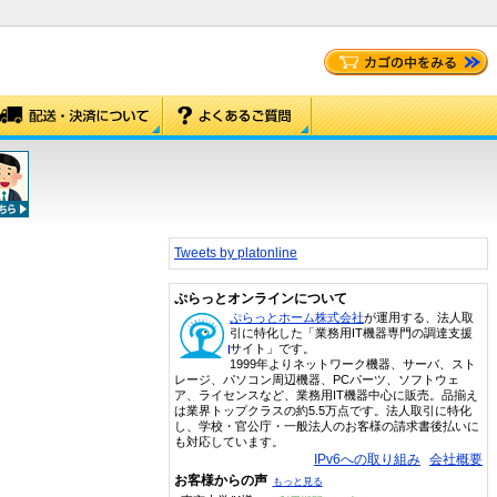
Tweets by platonline
ぷらっとオンラインについて
ぷらっとホーム株式会社
が運用する、法人取
引に特化した「業務用IT機器専門の調達支援
サイト」です。
1999年よりネットワーク機器、サーバ、スト
レージ、パソコン周辺機器、PCパーツ、ソフトウェ
ア、ライセンスなど、業務用IT機器中心に販売。品揃え
は業界トップクラスの約5.5万点です。法人取引に特化
し、学校・官公庁・一般法人のお客様の請求書後払いに
も対応しています。
IPv6への取り組み
会社概要
お客様からの声
もっと見る