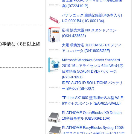
富士通 POS-Cサーマルロール紙(高保
存) (0722410-P)
パナソニック 感熱記録紙B4(6本入り)
UG-0001B4 (UG-0001B4)
応研 販売大臣 NX スタンドアロン
(OKN-423533)
の事情なく8日以上経
大電 環境対応 1000BASE-T/X メディ
アコンバータ (DN1800SG2E)
Microsoft Windows Server Standard
2019 16コアライセンス 64bitWin対応
日本語版 5CAL付 DVDパッケージ
(P73-07691)
IDEC AUTO-ID SOLUTIONS バッテリ
ー BP-007 (BP-007)
TP-Link AX1800 壁面埋め込み型 Wi-Fi
6アクセスポイント (EAP615-WALL)
PLAT'HOME OpenBlocks IX9 Debian
10搭載モデル (OBSIX9/D10A)
PLAT'HOME EasyBlocks Syslog 120G
サブスクリプション(保守サービス) 1年