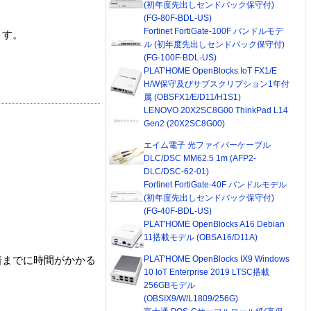
(初年度先出しセンドバック保守付)
(FG-80F-BDL-US)
Fortinet FortiGate-100F バンドルモデ
ます。
ル (初年度先出しセンドバック保守付)
(FG-100F-BDL-US)
PLAT'HOME OpenBlocks IoT FX1/E
H/W保守及びサブスクリプション1年付
属 (OBSFX1/E/D11/H1S1)
LENOVO 20X2SC8G00 ThinkPad L14
Gen2 (20X2SC8G00)
エイム電子 光ファイバーケーブル
DLC/DSC MM62.5 1m (AFP2-
DLC/DSC-62-01)
Fortinet FortiGate-40F バンドルモデル
(初年度先出しセンドバック保守付)
(FG-40F-BDL-US)
PLAT'HOME OpenBlocks A16 Debian
11搭載モデル (OBSA16/D11A)
PLAT'HOME OpenBlocks IX9 Windows
着までに時間がかかる
10 IoT Enterprise 2019 LTSC搭載
256GBモデル
(OBSIX9/W/L1809/256G)