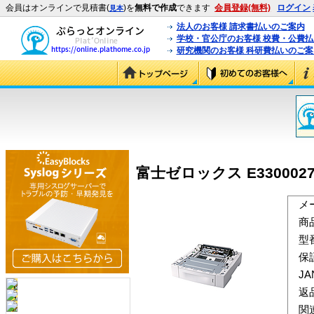
会員はオンラインで見積書(
)を
無料で作成
できます
会員登録(無料)
ログイン
見本
法人のお客様 請求書払いのご案内
学校・官公庁のお客様 校費・公費
研究機関のお客様 科研費払いのご案
富士ゼロックス E3300027
メ
商
型
保
J
返
関