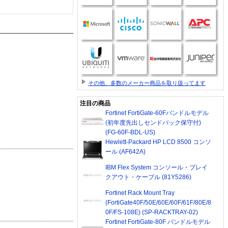
その他、多数のメーカー商品を取り扱ってます
注目の商品
Fortinet FortiGate-60Fバンドルモデル
(初年度先出しセンドバック保守付)
(FG-60F-BDL-US)
Hewlett-Packard HP LCD 8500 コンソ
ール (AF642A)
IBM Flex System コンソール・ブレイ
クアウト・ケーブル (81Y5286)
Fortinet Rack Mount Tray
(FortiGate40F/50E/60E/60F/61F/80E/8
0F/FS-108E) (SP-RACKTRAY-02)
Fortinet FortiGate-80F バンドルモデル