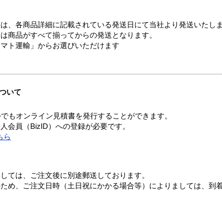
ては、各商品詳細に記載されている発送日にて当社より発送いたし
送は商品がすべて揃ってからの発送となります。
ヤマト運輸」からお選びいただけます
ついて
つでもオンライン見積書を発行することができます。
会員（BizID）への登録が必要です。
ちら
ましては、ご注文後に別途郵送しております。
のため、ご注文日時（土日祝にかかる場合等）によりましては、到