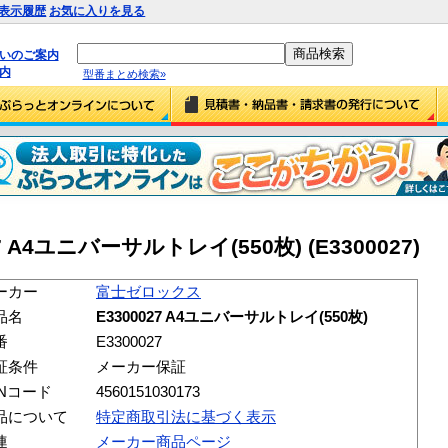
表示履歴
お気に入りを見る
払いのご案内
内
型番まとめ検索»
 A4ユニバーサルトレイ(550枚) (E3300027)
ーカー
富士ゼロックス
品名
E3300027 A4ユニバーサルトレイ(550枚)
番
E3300027
証条件
メーカー保証
ANコード
4560151030173
品について
特定商取引法に基づく表示
連
メーカー商品ページ