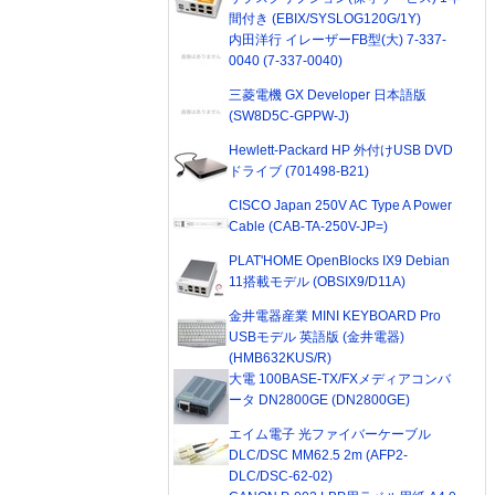
間付き (EBIX/SYSLOG120G/1Y)
内田洋行 イレーザーFB型(大) 7-337-
0040 (7-337-0040)
三菱電機 GX Developer 日本語版
(SW8D5C-GPPW-J)
Hewlett-Packard HP 外付けUSB DVD
ドライブ (701498-B21)
CISCO Japan 250V AC Type A Power
Cable (CAB-TA-250V-JP=)
PLAT'HOME OpenBlocks IX9 Debian
11搭載モデル (OBSIX9/D11A)
金井電器産業 MINI KEYBOARD Pro
USBモデル 英語版 (金井電器)
(HMB632KUS/R)
大電 100BASE-TX/FXメディアコンバ
ータ DN2800GE (DN2800GE)
エイム電子 光ファイバーケーブル
DLC/DSC MM62.5 2m (AFP2-
DLC/DSC-62-02)