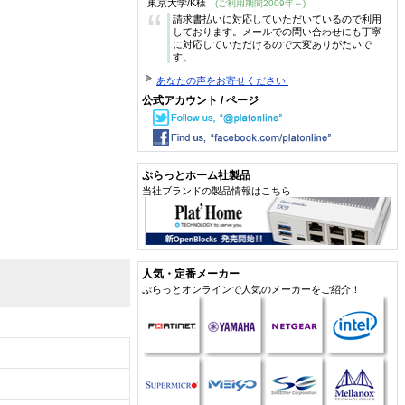
東京大学/K様
(ご利用期間2009年～)
“
請求書払いに対応していただいているので利用
しております。メールでの問い合わせにも丁寧
に対応していただけるので大変ありがたいで
す。
あなたの声をお寄せください!
公式アカウント / ページ
ぷらっとホーム社製品
当社ブランドの製品情報はこちら
人気・定番メーカー
ぷらっとオンラインで人気のメーカーをご紹介！