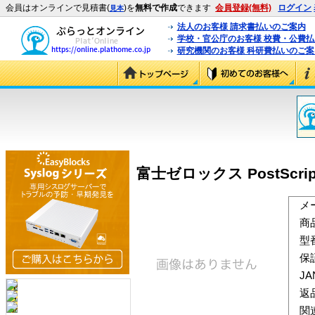
会員はオンラインで見積書(
)を
無料で作成
できます
会員登録(無料)
ログイン
見本
法人のお客様 請求書払いのご案内
学校・官公庁のお客様 校費・公費
研究機関のお客様 科研費払いのご案
富士ゼロックス PostScri
メ
商
型
保
J
返
関