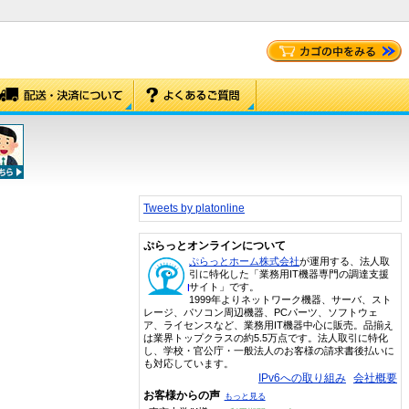
Tweets by platonline
ぷらっとオンラインについて
ぷらっとホーム株式会社
が運用する、法人取
引に特化した「業務用IT機器専門の調達支援
サイト」です。
1999年よりネットワーク機器、サーバ、スト
レージ、パソコン周辺機器、PCパーツ、ソフトウェ
ア、ライセンスなど、業務用IT機器中心に販売。品揃え
は業界トップクラスの約5.5万点です。法人取引に特化
し、学校・官公庁・一般法人のお客様の請求書後払いに
も対応しています。
IPv6への取り組み
会社概要
お客様からの声
もっと見る