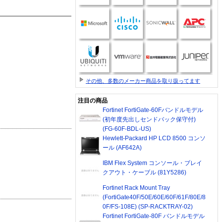
その他、多数のメーカー商品を取り扱ってます
注目の商品
Fortinet FortiGate-60Fバンドルモデル
(初年度先出しセンドバック保守付)
(FG-60F-BDL-US)
Hewlett-Packard HP LCD 8500 コンソ
ール (AF642A)
IBM Flex System コンソール・ブレイ
クアウト・ケーブル (81Y5286)
Fortinet Rack Mount Tray
(FortiGate40F/50E/60E/60F/61F/80E/8
0F/FS-108E) (SP-RACKTRAY-02)
Fortinet FortiGate-80F バンドルモデル