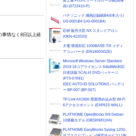
富士通 POS-Cサーマルロール紙(高保
存) (0722410-P)
パナソニック 感熱記録紙B4(6本入り)
UG-0001B4 (UG-0001B4)
応研 販売大臣 NX スタンドアロン
の事情なく8日以上経
(OKN-423533)
大電 環境対応 1000BASE-T/X メディ
アコンバータ (DN1800SG2E)
Microsoft Windows Server Standard
2019 16コアライセンス 64bitWin対応
日本語版 5CAL付 DVDパッケージ
(P73-07691)
IDEC AUTO-ID SOLUTIONS バッテリ
ー BP-007 (BP-007)
TP-Link AX1800 壁面埋め込み型 Wi-Fi
6アクセスポイント (EAP615-WALL)
PLAT'HOME OpenBlocks IX9 Debian
10搭載モデル (OBSIX9/D10A)
PLAT'HOME EasyBlocks Syslog 120G
サブスクリプション(保守サービス) 1年