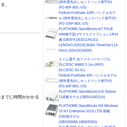
(初年度先出しセンドバック保守付)
ます。
(FG-80F-BDL-US)
Fortinet FortiGate-100F バンドルモデ
ル (初年度先出しセンドバック保守付)
(FG-100F-BDL-US)
PLAT'HOME OpenBlocks IoT FX1/E
H/W保守及びサブスクリプション1年付
属 (OBSFX1/E/D11/H1S1)
LENOVO 20X2SC8G00 ThinkPad L14
Gen2 (20X2SC8G00)
エイム電子 光ファイバーケーブル
DLC/DSC MM62.5 1m (AFP2-
DLC/DSC-62-01)
Fortinet FortiGate-40F バンドルモデル
(初年度先出しセンドバック保守付)
(FG-40F-BDL-US)
PLAT'HOME OpenBlocks A16 Debian
着までに時間がかかる
11搭載モデル (OBSA16/D11A)
PLAT'HOME OpenBlocks IX9 Windows
10 IoT Enterprise 2019 LTSC搭載
256GBモデル
(OBSIX9/W/L1809/256G)