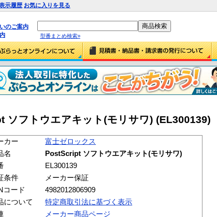
表示履歴
お気に入りを見る
払いのご案内
内
型番まとめ検索»
pt ソフトウエアキット(モリサワ) (EL300139)
ーカー
富士ゼロックス
品名
PostScript ソフトウエアキット(モリサワ)
番
EL300139
証条件
メーカー保証
ANコード
4982012806909
品について
特定商取引法に基づく表示
連
メーカー商品ページ