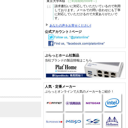
東京大学/K様
(ご利用期間2009年～)
“
請求書払いに対応していただいているので利用
しております。メールでの問い合わせにも丁寧
に対応していただけるので大変ありがたいで
す。
あなたの声をお寄せください!
公式アカウント / ページ
ぷらっとホーム社製品
当社ブランドの製品情報はこちら
人気・定番メーカー
ぷらっとオンラインで人気のメーカーをご紹介！