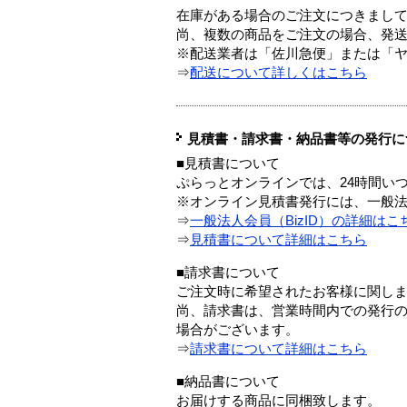
在庫がある場合のご注文につきまし
尚、複数の商品をご注文の場合、発
※配送業者は「佐川急便」または「
⇒
配送について詳しくはこちら
見積書・請求書・納品書等の発行に
■見積書について
ぷらっとオンラインでは、24時間い
※オンライン見積書発行には、一般法人
⇒
一般法人会員（BizID）の詳細はこ
⇒
見積書について詳細はこちら
■請求書について
ご注文時に希望されたお客様に関し
尚、請求書は、営業時間内での発行
場合がございます。
⇒
請求書について詳細はこちら
■納品書について
お届けする商品に同梱致します。