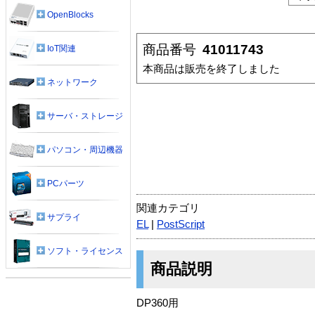
OpenBlocks
商品番号
41011743
IoT関連
本商品は販売を終了しました
ネットワーク
サーバ・ストレージ
パソコン・周辺機器
PCパーツ
関連カテゴリ
サプライ
EL
|
PostScript
ソフト・ライセンス
商品説明
DP360用