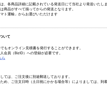
ては、各商品詳細に記載されている発送日にて当社より発送いたし
送は商品がすべて揃ってからの発送となります。
ヤマト運輸」からお選びいただけます
ついて
つでもオンライン見積書を発行することができます。
会員（BizID）への登録が必要です。
ちら
ましては、ご注文後に別途郵送しております。
のため、ご注文日時（土日祝にかかる場合等）によりましては、到