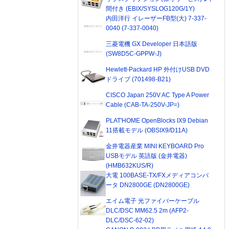
間付き (EBIX/SYSLOG120G/1Y)
内田洋行 イレーザーFB型(大) 7-337-
0040 (7-337-0040)
三菱電機 GX Developer 日本語版
(SW8D5C-GPPW-J)
Hewlett-Packard HP 外付けUSB DVD
ドライブ (701498-B21)
CISCO Japan 250V AC Type A Power
Cable (CAB-TA-250V-JP=)
PLAT'HOME OpenBlocks IX9 Debian
11搭載モデル (OBSIX9/D11A)
金井電器産業 MINI KEYBOARD Pro
USBモデル 英語版 (金井電器)
(HMB632KUS/R)
大電 100BASE-TX/FXメディアコンバ
ータ DN2800GE (DN2800GE)
エイム電子 光ファイバーケーブル
DLC/DSC MM62.5 2m (AFP2-
DLC/DSC-62-02)