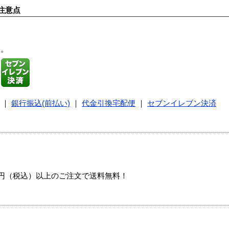
注意点
す。
｜
銀行振込(前払い)
｜
代金引換宅配便
｜
セブンイレブン決済
00円（税込）以上のご注文で送料無料！