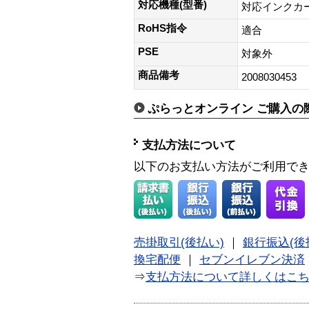
対応機種(型番)
対応インクカートリ
RoHS指令
適合
PSE
対象外
商品備考
2008030453
ぷらっとオンライン ご購入の
支払方法について
以下のお支払い方法がご利用で
売掛取引(後払い)
｜
銀行振込(後
換宅配便
｜
セブンイレブン決済
⇒
支払方法について詳しくはこ