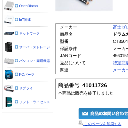
OpenBlocks
IoT関連
メーカー
富士ゼ
ネットワーク
商品名
ドラムカ
型番
CT3504
サーバ・ストレージ
保証条件
メーカ
JANコード
456015
パソコン・周辺機器
返品について
特定商
関連
メーカ
PCパーツ
商品番号
41011726
サプライ
本商品は販売を終了しました
ソフト・ライセンス
このページを印刷する