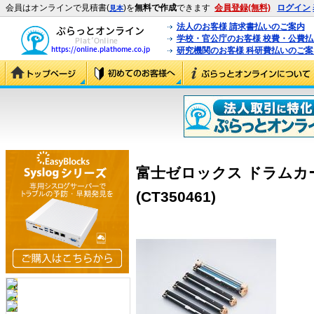
会員はオンラインで見積書(
)を
無料で作成
できます
会員登録(無料)
ログイン
見本
法人のお客様 請求書払いのご案内
学校・官公庁のお客様 校費・公費
研究機関のお客様 科研費払いのご案
富士ゼロックス ドラムカー
(CT350461)