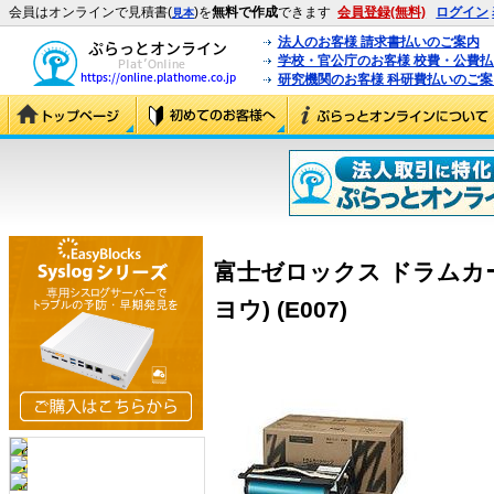
会員はオンラインで見積書(
)を
無料で作成
できます
会員登録(無料)
ログイン
見本
法人のお客様 請求書払いのご案内
学校・官公庁のお客様 校費・公費
研究機関のお客様 科研費払いのご案
富士ゼロックス ドラムカート
ヨウ) (E007)