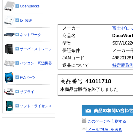
OpenBlocks
IoT関連
メーカー
富士ゼロ
ネットワーク
商品名
DocuWor
型番
SDWL022
サーバ・ストレージ
保証条件
メーカー
JANコード
49820128
パソコン・周辺機器
返品について
特定商取
PCパーツ
商品番号
41011718
本商品は販売を終了しました
サプライ
ソフト・ライセンス
このページを印刷する
メールでURLを送る