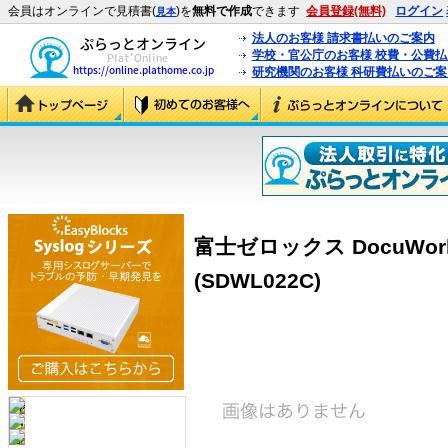
会員はオンラインで見積書(
)を
無料で作成
できます
会員登録(無料)
ログイン
見本
法人のお客様 請求書払いのご案内
学校・官公庁のお客様 校費・公費
研究機関のお客様 科研費払いのご案
富士ゼロックス DocuWork
(SDWL022C)