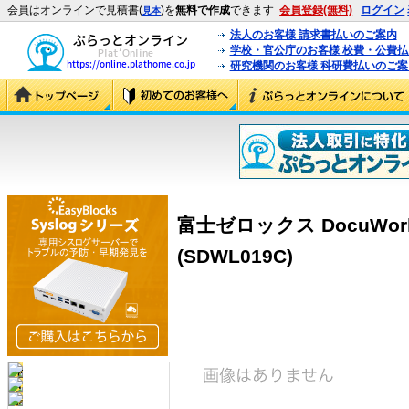
会員はオンラインで見積書(
)を
無料で作成
できます
会員登録(無料)
ログイン
見本
法人のお客様 請求書払いのご案内
学校・官公庁のお客様 校費・公費
研究機関のお客様 科研費払いのご案
富士ゼロックス DocuWork
(SDWL019C)