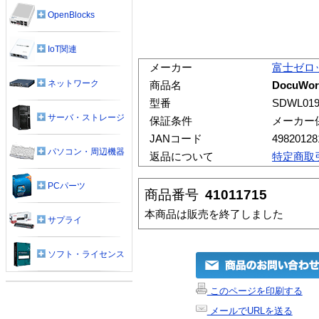
OpenBlocks
IoT関連
メーカー
富士ゼロ
ネットワーク
商品名
DocuWo
型番
SDWL01
サーバ・ストレージ
保証条件
メーカー
JANコード
49820128
パソコン・周辺機器
返品について
特定商取
PCパーツ
商品番号
41011715
本商品は販売を終了しました
サプライ
ソフト・ライセンス
このページを印刷する
メールでURLを送る