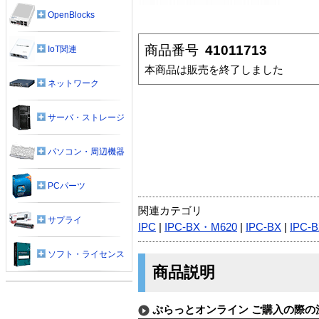
OpenBlocks
商品番号
41011713
IoT関連
本商品は販売を終了しました
ネットワーク
サーバ・ストレージ
パソコン・周辺機器
PCパーツ
関連カテゴリ
サプライ
IPC
|
IPC-BX・M620
|
IPC-BX
|
IPC-
ソフト・ライセンス
商品説明
ぷらっとオンライン ご購入の際の