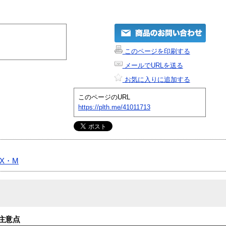
このページを印刷する
メールでURLを送る
お気に入りに追加する
このページのURL
https://plth.me/41011713
BX・M
注意点