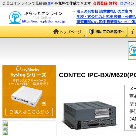
会員はオンラインで見積書(
)を
無料で作成
できます
会員登録(無料)
ログイン
見本
法人のお客様 請求書払いのご案内
学校・官公庁のお客様 校費・公費
研究機関のお客様 科研費払いのご案
CONTEC IPC-BX/M620(P
メ
商
型
保
J
返