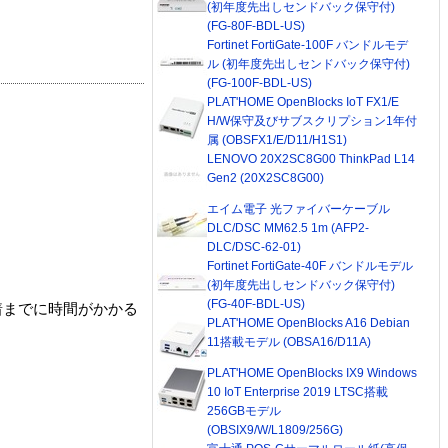
(初年度先出しセンドバック保守付)
(FG-80F-BDL-US)
Fortinet FortiGate-100F バンドルモデ
ル (初年度先出しセンドバック保守付)
(FG-100F-BDL-US)
PLAT'HOME OpenBlocks IoT FX1/E
H/W保守及びサブスクリプション1年付
属 (OBSFX1/E/D11/H1S1)
LENOVO 20X2SC8G00 ThinkPad L14
Gen2 (20X2SC8G00)
エイム電子 光ファイバーケーブル
DLC/DSC MM62.5 1m (AFP2-
DLC/DSC-62-01)
Fortinet FortiGate-40F バンドルモデル
(初年度先出しセンドバック保守付)
(FG-40F-BDL-US)
着までに時間がかかる
PLAT'HOME OpenBlocks A16 Debian
11搭載モデル (OBSA16/D11A)
PLAT'HOME OpenBlocks IX9 Windows
10 IoT Enterprise 2019 LTSC搭載
256GBモデル
(OBSIX9/W/L1809/256G)