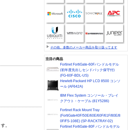
その他、多数のメーカー商品を取り扱ってます
注目の商品
Fortinet FortiGate-60Fバンドルモデル
(初年度先出しセンドバック保守付)
(FG-60F-BDL-US)
Hewlett-Packard HP LCD 8500 コンソ
ール (AF642A)
IBM Flex System コンソール・ブレイ
クアウト・ケーブル (81Y5286)
Fortinet Rack Mount Tray
(FortiGate40F/50E/60E/60F/61F/80E/8
0F/FS-108E) (SP-RACKTRAY-02)
ます。
Fortinet FortiGate-80F バンドルモデル