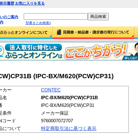
表示履歴
お気に入りを見る
払いのご案内
内
型番まとめ検索»
CW)CP31B (IPC-BX/M620(PCW)CP31)
ーカー
CONTEC
品名
IPC-BX/M620(PCW)CP31B
番
IPC-BX/M620(PCW)CP31
証条件
メーカー保証
ANコード
9760007072707
品について
特定商取引法に基づく表示