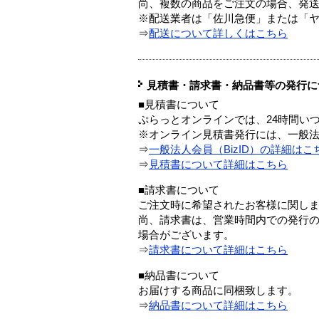
尚、複数の商品をご注文の場合、発
※配送業者は「佐川急便」または「
⇒
配送について詳しくはこちら
見積書・請求書・納品書等の発行に
■見積書について
ぷらっとオンラインでは、24時間い
※オンライン見積書発行には、一般法人
⇒
一般法人会員（BizID）の詳細はこ
⇒
見積書について詳細はこちら
■請求書について
ご注文時に希望されたお客様に関し
尚、請求書は、営業時間内での発行
場合がございます。
⇒
請求書について詳細はこちら
■納品書について
お届けする商品に同梱致します。
⇒
納品書について詳細はこちら