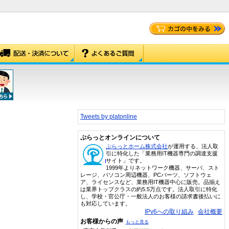
Tweets by platonline
ぷらっとオンラインについて
ぷらっとホーム株式会社
が運用する、法人取
引に特化した「業務用IT機器専門の調達支援
サイト」です。
1999年よりネットワーク機器、サーバ、スト
レージ、パソコン周辺機器、PCパーツ、ソフトウェ
ア、ライセンスなど、業務用IT機器中心に販売。品揃え
は業界トップクラスの約5.5万点です。法人取引に特化
し、学校・官公庁・一般法人のお客様の請求書後払いに
も対応しています。
IPv6への取り組み
会社概要
お客様からの声
もっと見る