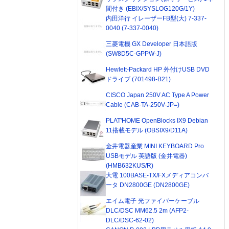
間付き (EBIX/SYSLOG120G/1Y)
内田洋行 イレーザーFB型(大) 7-337-
0040 (7-337-0040)
三菱電機 GX Developer 日本語版
(SW8D5C-GPPW-J)
Hewlett-Packard HP 外付けUSB DVD
ドライブ (701498-B21)
CISCO Japan 250V AC Type A Power
Cable (CAB-TA-250V-JP=)
PLAT'HOME OpenBlocks IX9 Debian
11搭載モデル (OBSIX9/D11A)
金井電器産業 MINI KEYBOARD Pro
USBモデル 英語版 (金井電器)
(HMB632KUS/R)
大電 100BASE-TX/FXメディアコンバ
ータ DN2800GE (DN2800GE)
エイム電子 光ファイバーケーブル
DLC/DSC MM62.5 2m (AFP2-
DLC/DSC-62-02)