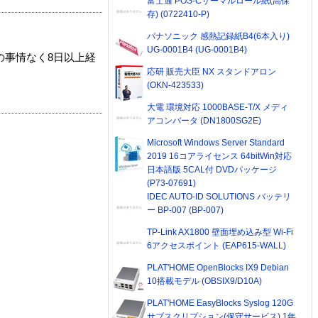
富士通 POS-Cサーマルロール紙(高保
存) (0722410-P)
パナソニック 感熱記録紙B4(6本入り)
UG-0001B4 (UG-0001B4)
の事情なく8日以上経
応研 販売大臣 NX スタンドアロン
(OKN-423533)
大電 環境対応 1000BASE-T/X メディ
アコンバータ (DN1800SG2E)
Microsoft Windows Server Standard
2019 16コアライセンス 64bitWin対応
日本語版 5CAL付 DVDパッケージ
(P73-07691)
IDEC AUTO-ID SOLUTIONS バッテリ
ー BP-007 (BP-007)
TP-Link AX1800 壁面埋め込み型 Wi-Fi
6アクセスポイント (EAP615-WALL)
PLAT'HOME OpenBlocks IX9 Debian
10搭載モデル (OBSIX9/D10A)
PLAT'HOME EasyBlocks Syslog 120G
サブスクリプション(保守サービス) 1年