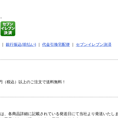
す。
｜
銀行振込(前払い)
｜
代金引換宅配便
｜
セブンイレブン決済
00円（税込）以上のご注文で送料無料！
ては、各商品詳細に記載されている発送日にて当社より発送いたし