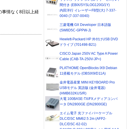
間付き (EBIX/SYSLOG120G/1Y)
内田洋行 イレーザーFB型(大) 7-337-
の事情なく8日以上経
0040 (7-337-0040)
三菱電機 GX Developer 日本語版
(SW8D5C-GPPW-J)
Hewlett-Packard HP 外付けUSB DVD
ドライブ (701498-B21)
CISCO Japan 250V AC Type A Power
Cable (CAB-TA-250V-JP=)
PLAT'HOME OpenBlocks IX9 Debian
11搭載モデル (OBSIX9/D11A)
金井電器産業 MINI KEYBOARD Pro
USBモデル 英語版 (金井電器)
(HMB632KUS/R)
大電 100BASE-TX/FXメディアコンバ
ータ DN2800GE (DN2800GE)
エイム電子 光ファイバーケーブル
DLC/DSC MM62.5 2m (AFP2-
DLC/DSC-62-02)