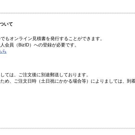
ついて
つでもオンライン見積書を発行することができます。
会員（BizID）への登録が必要です。
ちら
ましては、ご注文後に別途郵送しております。
のため、ご注文日時（土日祝にかかる場合等）によりましては、到