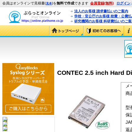
会員はオンラインで見積書(
)を
無料で作成
できます
会員登録(無料)
ログイン
見本
法人のお客様 請求書払いのご案内
学校・官公庁のお客様 校費・公費
研究機関のお客様 科研費払いのご案
CONTEC 2.5 inch Hard 
メ
商
型
保
J
返