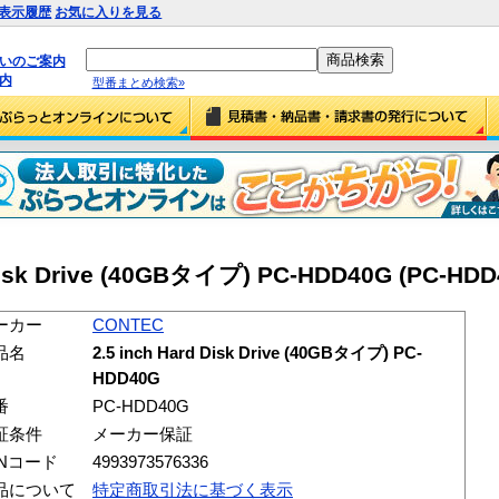
表示履歴
お気に入りを見る
払いのご案内
内
型番まとめ検索»
Disk Drive (40GBタイプ) PC-HDD40G (PC-HDD
ーカー
CONTEC
品名
2.5 inch Hard Disk Drive (40GBタイプ) PC-
HDD40G
番
PC-HDD40G
証条件
メーカー保証
ANコード
4993973576336
品について
特定商取引法に基づく表示