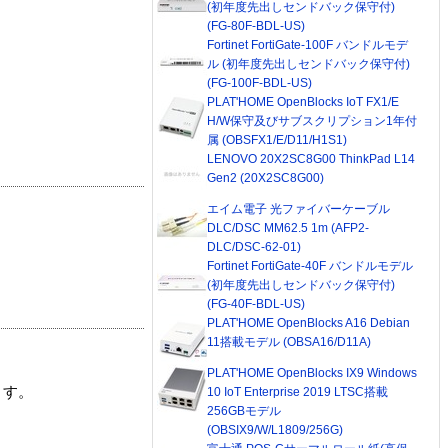
(初年度先出しセンドバック保守付)
(FG-80F-BDL-US)
Fortinet FortiGate-100F バンドルモデ
ル (初年度先出しセンドバック保守付)
(FG-100F-BDL-US)
PLAT'HOME OpenBlocks IoT FX1/E
H/W保守及びサブスクリプション1年付
属 (OBSFX1/E/D11/H1S1)
LENOVO 20X2SC8G00 ThinkPad L14
Gen2 (20X2SC8G00)
エイム電子 光ファイバーケーブル
DLC/DSC MM62.5 1m (AFP2-
DLC/DSC-62-01)
Fortinet FortiGate-40F バンドルモデル
(初年度先出しセンドバック保守付)
(FG-40F-BDL-US)
PLAT'HOME OpenBlocks A16 Debian
11搭載モデル (OBSA16/D11A)
PLAT'HOME OpenBlocks IX9 Windows
ます。
10 IoT Enterprise 2019 LTSC搭載
256GBモデル
(OBSIX9/W/L1809/256G)