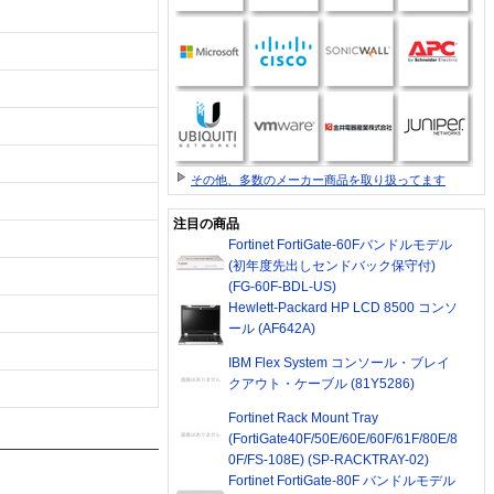
その他、多数のメーカー商品を取り扱ってます
注目の商品
Fortinet FortiGate-60Fバンドルモデル
(初年度先出しセンドバック保守付)
(FG-60F-BDL-US)
Hewlett-Packard HP LCD 8500 コンソ
ール (AF642A)
IBM Flex System コンソール・ブレイ
クアウト・ケーブル (81Y5286)
Fortinet Rack Mount Tray
(FortiGate40F/50E/60E/60F/61F/80E/8
0F/FS-108E) (SP-RACKTRAY-02)
Fortinet FortiGate-80F バンドルモデル