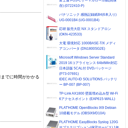
富士通 POS-Cサーマルロール紙(高保
存) (0722410-P)
パナソニック 感熱記録紙B4(6本入り)
UG-0001B4 (UG-0001B4)
応研 販売大臣 NX スタンドアロン
(OKN-423533)
大電 環境対応 1000BASE-T/X メディ
アコンバータ (DN1800SG2E)
Microsoft Windows Server Standard
2019 16コアライセンス 64bitWin対応
日本語版 5CAL付 DVDパッケージ
(P73-07691)
着までに時間がかかる
IDEC AUTO-ID SOLUTIONS バッテリ
ー BP-007 (BP-007)
TP-Link AX1800 壁面埋め込み型 Wi-Fi
6アクセスポイント (EAP615-WALL)
PLAT'HOME OpenBlocks IX9 Debian
10搭載モデル (OBSIX9/D10A)
PLAT'HOME EasyBlocks Syslog 120G
サブスクリプション(保守サービス) 1年