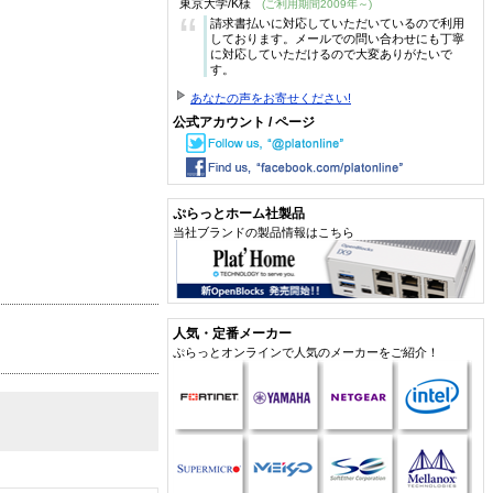
東京大学/K様
(ご利用期間2009年～)
“
請求書払いに対応していただいているので利用
しております。メールでの問い合わせにも丁寧
に対応していただけるので大変ありがたいで
す。
あなたの声をお寄せください!
公式アカウント / ページ
ぷらっとホーム社製品
当社ブランドの製品情報はこちら
人気・定番メーカー
ぷらっとオンラインで人気のメーカーをご紹介！