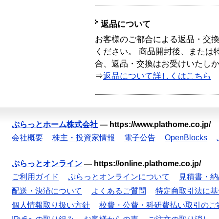
返品について
お客様のご都合による返品・交
ください。 商品開封後、または
合、返品・交換はお受けいたし
⇒
返品について詳しくはこちら
ぷらっとホーム株式会社
—
https://www.plathome.co.jp/
会社概要
株主・投資家情報
電子公告
OpenBlocks
ぷらっとオンライン
—
https://online.plathome.co.jp/
ご利用ガイド
ぷらっとオンラインについて
見積書・納
配送・決済について
よくあるご質問
特定商取引法に基
個人情報取り扱い方針
校費・公費・科研費払い取引のご