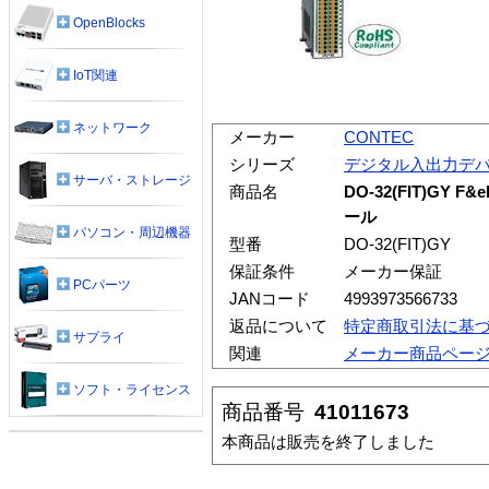
OpenBlocks
IoT関連
ネットワーク
メーカー
CONTEC
シリーズ
デジタル入出力デ
サーバ・ストレージ
商品名
DO-32(FIT)G
ール
パソコン・周辺機器
型番
DO-32(FIT)GY
保証条件
メーカー保証
PCパーツ
JANコード
4993973566733
返品について
特定商取引法に基
サプライ
関連
メーカー商品ペー
ソフト・ライセンス
商品番号
41011673
本商品は販売を終了しました