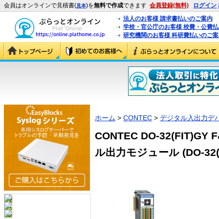
会員はオンラインで見積書(
)を
無料で作成
できます
会員登録(無料)
ログイン
見本
法人のお客様 請求書払いのご案内
学校・官公庁のお客様 校費・公費
研究機関のお客様 科研費払いのご案
ホーム
>
CONTEC
>
デジタル入出力デ
CONTEC DO-32(FIT)
ル出力モジュール (DO-32(F