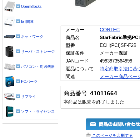
OpenBlocks
IoT関連
メーカー
CONTEC
ネットワーク
商品名
StarFabric準拠P
型番
ECH(PCI)SF-F2B
サーバ・ストレージ
保証条件
メーカー保証
JANコード
4993973564999
パソコン・周辺機器
返品について
特定商取引法に基
関連
メーカー商品ペー
PCパーツ
商品番号
41011664
サプライ
本商品は販売を終了しました
ソフト・ライセンス
このページを印刷する