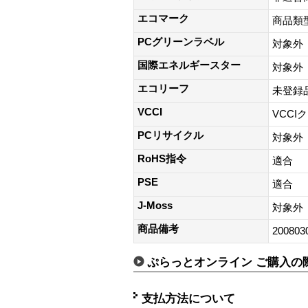
エコマーク
商品類
PCグリーンラベル
対象外
国際エネルギースター
対象外
エコリーフ
未登録
VCCI
VCCI
PCリサイクル
対象外
RoHS指令
適合
PSE
適合
J-Moss
対象外
商品備考
200803
ぷらっとオンライン ご購入の
支払方法について