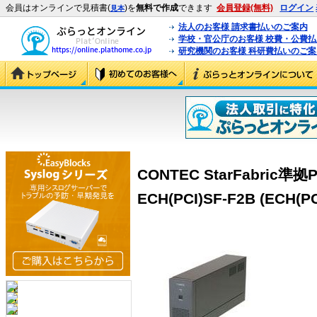
会員はオンラインで見積書(
)を
無料で作成
できます
会員登録(無料)
ログイン
見本
法人のお客様 請求書払いのご案内
学校・官公庁のお客様 校費・公費
研究機関のお客様 科研費払いのご案
CONTEC StarFabri
ECH(PCI)SF-F2B (ECH(PC