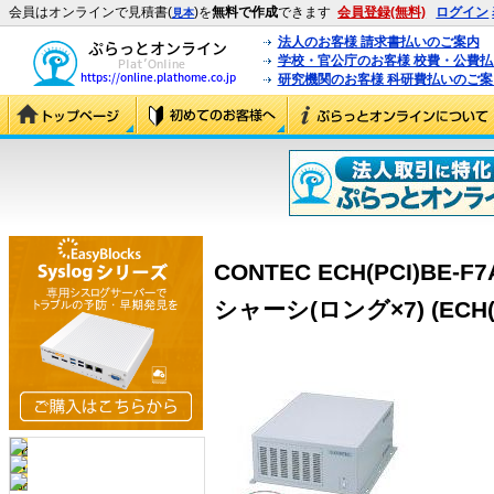
会員はオンラインで見積書(
)を
無料で作成
できます
会員登録(無料)
ログイン
見本
法人のお客様 請求書払いのご案内
学校・官公庁のお客様 校費・公費
研究機関のお客様 科研費払いのご案
CONTEC ECH(PCI)BE
シャーシ(ロング×7) (ECH(P