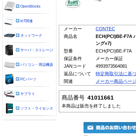
OpenBlocks
IoT関連
メーカー
CONTEC
ネットワーク
商品名
ECH(PCI)BE-
ング×7)
サーバ・ストレージ
型番
ECH(PCI)BE-F7A
保証条件
メーカー保証
パソコン・周辺機器
JANコード
4993973564081
返品について
特定商取引法に基
PCパーツ
関連
メーカー商品ペー
サプライ
商品番号
41011661
本商品は販売を終了しました
ソフト・ライセンス