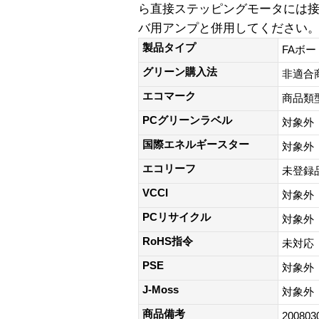
ら直接ステッピングモータには
バ用アンプと併用してください
製品タイプ
FAボー
グリーン購入法
非適合
エコマーク
商品類
PCグリーンラベル
対象外
国際エネルギースター
対象外
エコリーフ
未登録
VCCI
対象外
PCリサイクル
対象外
RoHS指令
未対応
PSE
対象外
J-Moss
対象外
商品備考
200803