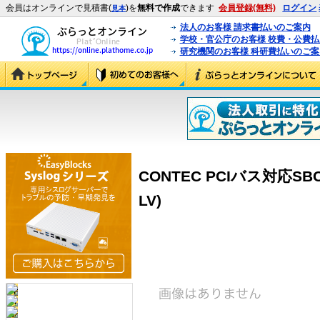
会員はオンラインで見積書(
)を
無料で作成
できます
会員登録(無料)
ログイン
見本
法人のお客様 請求書払いのご案内
学校・官公庁のお客様 校費・公費
研究機関のお客様 科研費払いのご案
CONTEC PCIバス対応SBC S
LV)