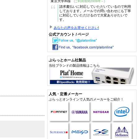
東京大学/K様
(ご利用期間2009年～)
“
請求書払いに対応していただいているので利用
しております。メールでの問い合わせにも丁寧
に対応していただけるので大変ありがたいで
す。
あなたの声をお寄せください!
公式アカウント / ページ
ぷらっとホーム社製品
当社ブランドの製品情報はこちら
人気・定番メーカー
ぷらっとオンラインで人気のメーカーをご紹介！