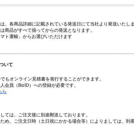
ては、各商品詳細に記載されている発送日にて当社より発送いたし
送は商品がすべて揃ってからの発送となります。
ヤマト運輸」からお選びいただけます
ついて
つでもオンライン見積書を発行することができます。
会員（BizID）への登録が必要です。
ちら
ましては、ご注文後に別途郵送しております。
のため、ご注文日時（土日祝にかかる場合等）によりましては、到