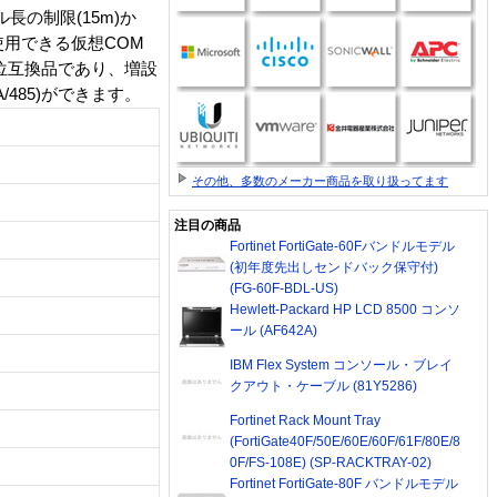
長の制限(15m)か
使用できる仮想COM
上位互換品であり、増設
/485)ができます。
その他、多数のメーカー商品を取り扱ってます
注目の商品
Fortinet FortiGate-60Fバンドルモデル
(初年度先出しセンドバック保守付)
(FG-60F-BDL-US)
Hewlett-Packard HP LCD 8500 コンソ
ール (AF642A)
IBM Flex System コンソール・ブレイ
クアウト・ケーブル (81Y5286)
Fortinet Rack Mount Tray
(FortiGate40F/50E/60E/60F/61F/80E/8
0F/FS-108E) (SP-RACKTRAY-02)
Fortinet FortiGate-80F バンドルモデル