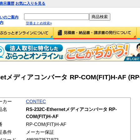
表示履歴
お気に入りを見る
払いのご案内
内
型番まとめ検索»
rnetメディアコンバータ RP-COM(FIT)H-AF (RP-
ーカー
CONTEC
品名
RS-232C-Ethernetメディアコンバータ RP-
COM(FIT)H-AF
番
RP-COM(FIT)H-AF
証条件
メーカー保証
ANコード
4993973571973