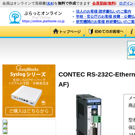
会員はオンラインで見積書(
)を
無料で作成
できます
会員登録(無料)
ログイン
見本
法人のお客様 請求書払いのご案内
学校・官公庁のお客様 校費・公費
研究機関のお客様 科研費払いのご案
CONTEC RS-232C-Ethe
AF)
メ
商
型
保
J