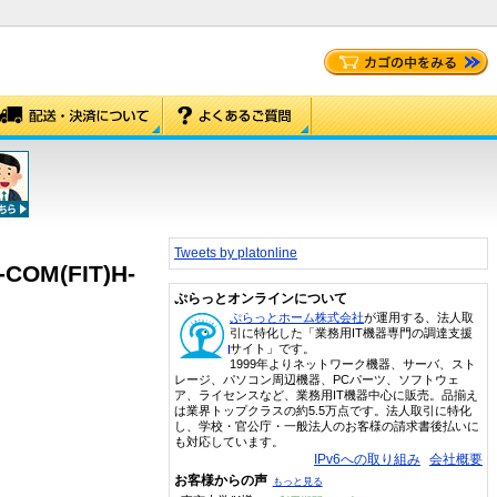
Tweets by platonline
COM(FIT)H-
ぷらっとオンラインについて
ぷらっとホーム株式会社
が運用する、法人取
引に特化した「業務用IT機器専門の調達支援
サイト」です。
1999年よりネットワーク機器、サーバ、スト
レージ、パソコン周辺機器、PCパーツ、ソフトウェ
ア、ライセンスなど、業務用IT機器中心に販売。品揃え
は業界トップクラスの約5.5万点です。法人取引に特化
し、学校・官公庁・一般法人のお客様の請求書後払いに
も対応しています。
IPv6への取り組み
会社概要
お客様からの声
もっと見る