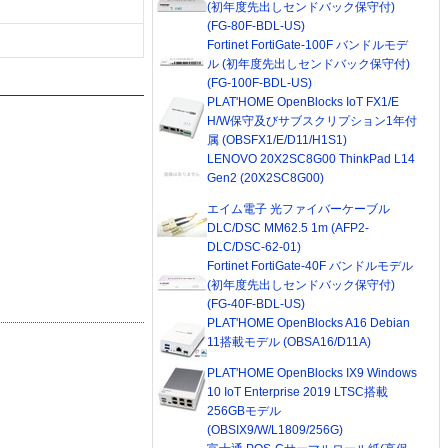
(初年度先出しセンドバック保守付)
(FG-80F-BDL-US)
Fortinet FortiGate-100F バンドルモデ
ル (初年度先出しセンドバック保守付)
(FG-100F-BDL-US)
PLAT'HOME OpenBlocks IoT FX1/E
H/W保守及びサブスクリプション1年付
属 (OBSFX1/E/D11/H1S1)
LENOVO 20X2SC8G00 ThinkPad L14
Gen2 (20X2SC8G00)
エイム電子 光ファイバーケーブル
DLC/DSC MM62.5 1m (AFP2-
DLC/DSC-62-01)
Fortinet FortiGate-40F バンドルモデル
(初年度先出しセンドバック保守付)
(FG-40F-BDL-US)
PLAT'HOME OpenBlocks A16 Debian
11搭載モデル (OBSA16/D11A)
PLAT'HOME OpenBlocks IX9 Windows
10 IoT Enterprise 2019 LTSC搭載
256GBモデル
(OBSIX9/W/L1809/256G)