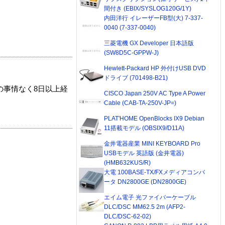
間付き (EBIX/SYSLOG120G/1Y)
内田洋行 イレーザーFB型(大) 7-337-
0040 (7-337-0040)
三菱電機 GX Developer 日本語版
(SW8D5C-GPPW-J)
Hewlett-Packard HP 外付けUSB DVD
ドライブ (701498-B21)
の事情なく8日以上経
CISCO Japan 250V AC Type A Power
Cable (CAB-TA-250V-JP=)
PLAT'HOME OpenBlocks IX9 Debian
11搭載モデル (OBSIX9/D11A)
金井電器産業 MINI KEYBOARD Pro
USBモデル 英語版 (金井電器)
(HMB632KUS/R)
大電 100BASE-TX/FXメディアコンバ
ータ DN2800GE (DN2800GE)
エイム電子 光ファイバーケーブル
DLC/DSC MM62.5 2m (AFP2-
DLC/DSC-62-02)