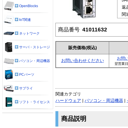
OpenBlocks
返
関
IoT関連
商品番号
41011632
ネットワーク
サーバ・ストレージ
販売価格
(税込)
お問
お問い合わせください
パソコン・周辺機器
翌営業
PCパーツ
サプライ
関連カテゴリ
ハードウェア
|
パソコン・周辺機器
|
ソフト・ライセンス
商品説明