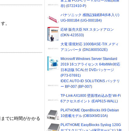
富士通 POS-Cサーマルロール紙(高保
存) (0722410-P)
パナソニック 感熱記録紙B4(6本入り)
UG-0001B4 (UG-0001B4)
ます。
応研 販売大臣 NX スタンドアロン
(OKN-423533)
大電 環境対応 1000BASE-T/X メディ
アコンバータ (DN1800SG2E)
Microsoft Windows Server Standard
2019 16コアライセンス 64bitWin対応
日本語版 5CAL付 DVDパッケージ
(P73-07691)
IDEC AUTO-ID SOLUTIONS バッテリ
ー BP-007 (BP-007)
TP-Link AX1800 壁面埋め込み型 Wi-Fi
6アクセスポイント (EAP615-WALL)
PLAT'HOME OpenBlocks IX9 Debian
10搭載モデル (OBSIX9/D10A)
着までに時間がかかる
PLAT'HOME EasyBlocks Syslog 120G
サブスクリプション(保守サービス) 1年