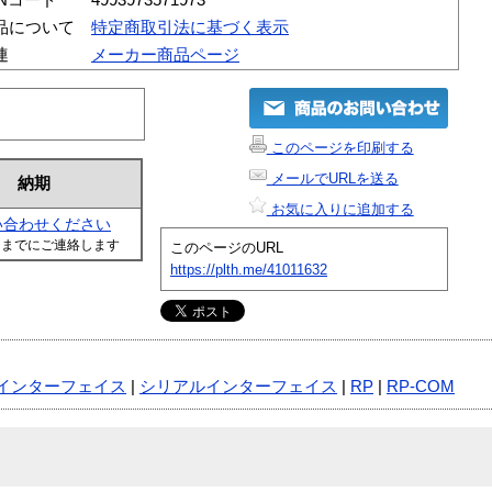
品について
特定商取引法に基づく表示
連
メーカー商品ページ
このページを印刷する
メールでURLを送る
納期
お気に入りに追加する
い合わせください
日までにご連絡します
このページのURL
https://plth.me/41011632
インターフェイス
|
シリアルインターフェイス
|
RP
|
RP-COM