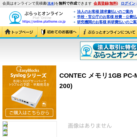
会員はオンラインで見積書(
)を
無料で作成
できます
会員登録(無料)
ログイン
見本
法人のお客様 請求書払いのご案内
学校・官公庁のお客様 校費・公費
研究機関のお客様 科研費払いのご案
CONTEC メモリ1GB PC-M
200)