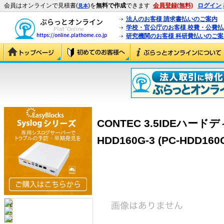
会員はオンラインで見積書(
)を
無料で作成
できます
会員登録(無料)
ログイン
見本
法人のお客様 請求書払いのご案内
学校・官公庁のお客様 校費・公費
研究機関のお客様 科研費払いのご案
CONTEC 3.5IDEハード
HDD160G-3 (PC-HDD160G