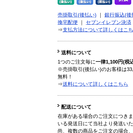
売掛取引(後払い)
｜
銀行振込(後
換宅配便
｜
セブンイレブン決済
⇒
支払方法について詳しくはこ
送料について
1つのご注文毎に
一律1,100円(税
※売掛取引(後払い)のお客様は33
無料！
⇒
送料について詳しくはこちら
配送について
在庫がある場合のご注文につき
いる発送日にて当社より発送い
尚、複数の商品をご注文の場合