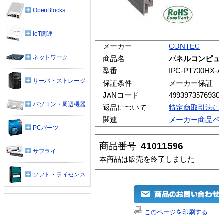
OpenBlocks
IoT関連
メーカー
CONTEC
ネットワーク
商品名
パネルコンピュータ
型番
IPC-PT700HX-
サーバ・ストレージ
保証条件
メーカー保証
JANコード
499397357693
パソコン・周辺機器
返品について
特定商取引法
関連
メーカー商品
PCパーツ
商品番号
41011596
サプライ
本商品は販売を終了しました
ソフト・ライセンス
このページを印刷する