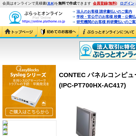
会員はオンラインで見積書(
)を
無料で作成
できます
会員登録(無料)
ログイン
見本
法人のお客様 請求書払いのご案内
学校・官公庁のお客様 校費・公費
研究機関のお客様 科研費払いのご案
CONTEC パネルコンピュータ 
(IPC-PT700HX-AC417)