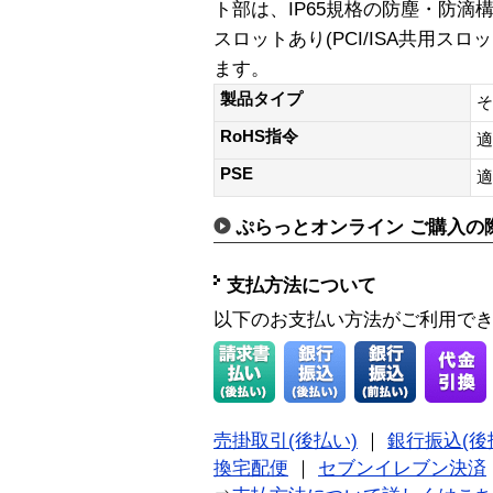
ト部は、IP65規格の防塵・防滴構造
スロットあり(PCI/ISA共用スロ
ます。
製品タイプ
そ
RoHS指令
適
PSE
適
ぷらっとオンライン ご購入の
支払方法について
以下のお支払い方法がご利用で
売掛取引(後払い)
｜
銀行振込(後
換宅配便
｜
セブンイレブン決済