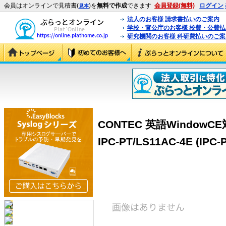
会員はオンラインで見積書(
)を
無料で作成
できます
会員登録(無料)
ログイン
見本
法人のお客様 請求書払いのご案内
学校・官公庁のお客様 校費・公費
研究機関のお客様 科研費払いのご案
CONTEC 英語Windo
IPC-PT/LS11AC-4E (IPC-