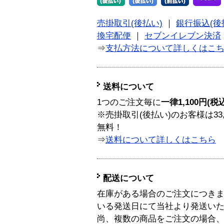
売掛取引(後払い)
｜
銀行振込(後
換宅配便
｜
セブンイレブン決済
⇒
支払方法について詳しくはこ
送料について
1つのご注文毎に
一律1,100円(税
※売掛取引(後払い)のお客様は33
無料！
⇒
送料について詳しくはこちら
配送について
在庫がある場合のご注文につき
いる発送日にて当社より発送い
尚、複数の商品をご注文の場合