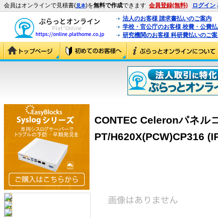
会員はオンラインで見積書(
)を
無料で作成
できます
会員登録(無料)
ログイン
見本
法人のお客様 請求書払いのご案内
学校・官公庁のお客様 校費・公費
研究機関のお客様 科研費払いのご案
CONTEC Celeronパネル
PT/H620X(PCW)CP316 (I