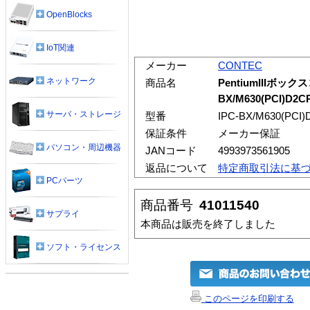
OpenBlocks
IoT関連
メーカー
CONTEC
ネットワーク
商品名
PentiumIIIボック
BX/M630(PCI)D2C
サーバ・ストレージ
型番
IPC-BX/M630(PCI)
保証条件
メーカー保証
パソコン・周辺機器
JANコード
4993973561905
返品について
特定商取引法に基
PCパーツ
商品番号
41011540
サプライ
本商品は販売を終了しました
ソフト・ライセンス
このページを印刷する