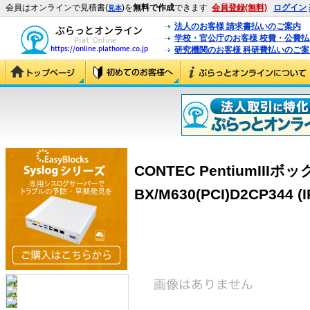
会員はオンラインで見積書(
)を
無料で作成
できます
会員登録(無料)
ログイン
見本
法人のお客様 請求書払いのご案内
学校・官公庁のお客様 校費・公費
研究機関のお客様 科研費払いのご案
CONTEC PentiumIII
BX/M630(PCI)D2CP344 (