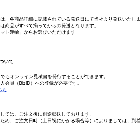
ては、各商品詳細に記載されている発送日にて当社より発送いたし
送は商品がすべて揃ってからの発送となります。
ヤマト運輸」からお選びいただけます
ついて
つでもオンライン見積書を発行することができます。
会員（BizID）への登録が必要です。
ちら
ましては、ご注文後に別途郵送しております。
のため、ご注文日時（土日祝にかかる場合等）によりましては、到