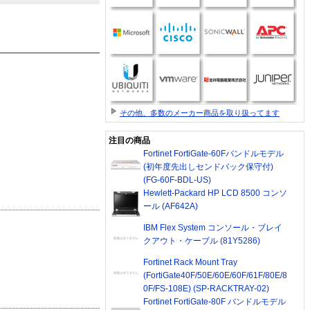
その他、多数のメーカー商品を取り扱ってます
注目の商品
Fortinet FortiGate-60Fバンドルモデル
(初年度先出しセンドバック保守付)
(FG-60F-BDL-US)
Hewlett-Packard HP LCD 8500 コンソ
ール (AF642A)
IBM Flex System コンソール・ブレイ
クアウト・ケーブル (81Y5286)
Fortinet Rack Mount Tray
(FortiGate40F/50E/60E/60F/61F/80E/8
0F/FS-108E) (SP-RACKTRAY-02)
Fortinet FortiGate-80F バンドルモデル