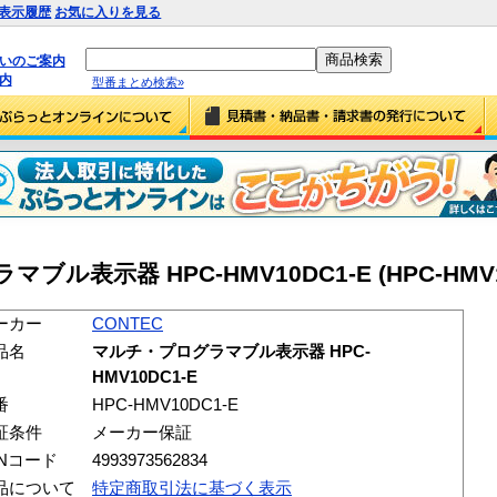
表示履歴
お気に入りを見る
払いのご案内
内
型番まとめ検索»
ブル表示器 HPC-HMV10DC1-E (HPC-HMV1
ーカー
CONTEC
品名
マルチ・プログラマブル表示器 HPC-
HMV10DC1-E
番
HPC-HMV10DC1-E
証条件
メーカー保証
ANコード
4993973562834
品について
特定商取引法に基づく表示