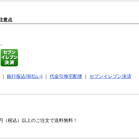
注意点
す。
｜
銀行振込(前払い)
｜
代金引換宅配便
｜
セブンイレブン決済
00円（税込）以上のご注文で送料無料！