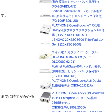
(初年度先出しセンドバック保守付)
(FG-80F-BDL-US)
Fortinet FortiGate-100F バンドルモデ
ます。
ル (初年度先出しセンドバック保守付)
(FG-100F-BDL-US)
PLAT'HOME OpenBlocks IoT FX1/E
H/W保守及びサブスクリプション1年付
属 (OBSFX1/E/D11/H1S1)
LENOVO 20X2SC8G00 ThinkPad L14
Gen2 (20X2SC8G00)
エイム電子 光ファイバーケーブル
DLC/DSC MM62.5 1m (AFP2-
DLC/DSC-62-01)
Fortinet FortiGate-40F バンドルモデル
(初年度先出しセンドバック保守付)
(FG-40F-BDL-US)
PLAT'HOME OpenBlocks A16 Debian
11搭載モデル (OBSA16/D11A)
PLAT'HOME OpenBlocks IX9 Windows
着までに時間がかかる
10 IoT Enterprise 2019 LTSC搭載
256GBモデル
(OBSIX9/W/L1809/256G)