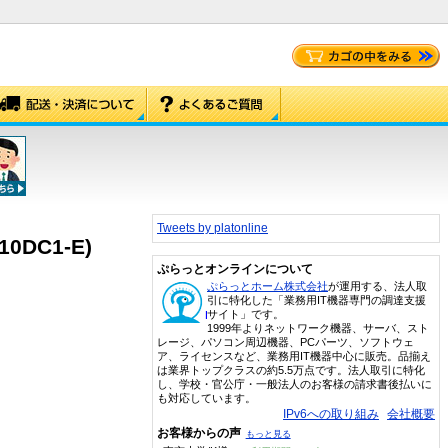
Tweets by platonline
0DC1-E)
ぷらっとオンラインについて
ぷらっとホーム株式会社
が運用する、法人取
引に特化した「業務用IT機器専門の調達支援
サイト」です。
1999年よりネットワーク機器、サーバ、スト
レージ、パソコン周辺機器、PCパーツ、ソフトウェ
ア、ライセンスなど、業務用IT機器中心に販売。品揃え
は業界トップクラスの約5.5万点です。法人取引に特化
し、学校・官公庁・一般法人のお客様の請求書後払いに
も対応しています。
IPv6への取り組み
会社概要
お客様からの声
もっと見る