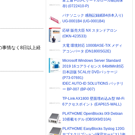
富士通 POS-Cサーマルロール紙(高保
存) (0722410-P)
パナソニック 感熱記録紙B4(6本入り)
UG-0001B4 (UG-0001B4)
応研 販売大臣 NX スタンドアロン
(OKN-423533)
大電 環境対応 1000BASE-T/X メディ
の事情なく8日以上経
アコンバータ (DN1800SG2E)
Microsoft Windows Server Standard
2019 16コアライセンス 64bitWin対応
日本語版 5CAL付 DVDパッケージ
(P73-07691)
IDEC AUTO-ID SOLUTIONS バッテリ
ー BP-007 (BP-007)
TP-Link AX1800 壁面埋め込み型 Wi-Fi
6アクセスポイント (EAP615-WALL)
PLAT'HOME OpenBlocks IX9 Debian
10搭載モデル (OBSIX9/D10A)
PLAT'HOME EasyBlocks Syslog 120G
サブスクリプション(保守サービス) 1年