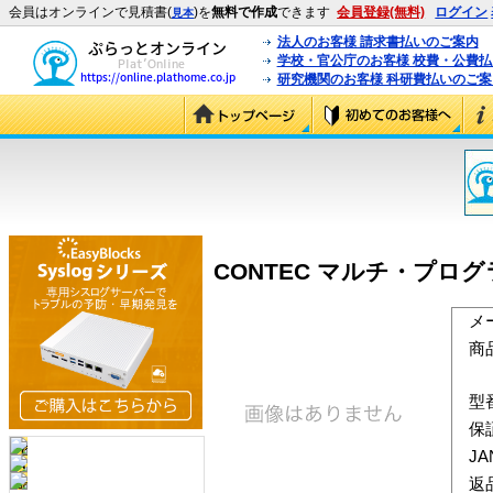
会員はオンラインで見積書(
)を
無料で作成
できます
会員登録(無料)
ログイン
見本
法人のお客様 請求書払いのご案内
学校・官公庁のお客様 校費・公費
研究機関のお客様 科研費払いのご案
CONTEC マルチ・プログラマ
メ
商
型
保
J
返