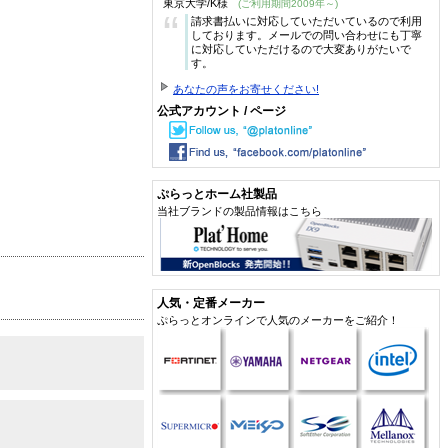
東京大学/K様
(ご利用期間2009年～)
“
請求書払いに対応していただいているので利用
しております。メールでの問い合わせにも丁寧
に対応していただけるので大変ありがたいで
す。
あなたの声をお寄せください!
公式アカウント / ページ
ぷらっとホーム社製品
当社ブランドの製品情報はこちら
人気・定番メーカー
ぷらっとオンラインで人気のメーカーをご紹介！