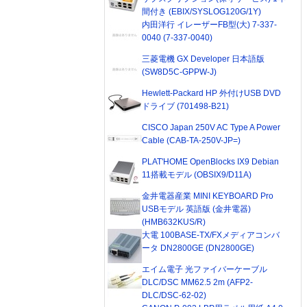
間付き (EBIX/SYSLOG120G/1Y)
内田洋行 イレーザーFB型(大) 7-337-
0040 (7-337-0040)
三菱電機 GX Developer 日本語版
(SW8D5C-GPPW-J)
Hewlett-Packard HP 外付けUSB DVD
ドライブ (701498-B21)
CISCO Japan 250V AC Type A Power
Cable (CAB-TA-250V-JP=)
PLAT'HOME OpenBlocks IX9 Debian
11搭載モデル (OBSIX9/D11A)
金井電器産業 MINI KEYBOARD Pro
USBモデル 英語版 (金井電器)
(HMB632KUS/R)
大電 100BASE-TX/FXメディアコンバ
ータ DN2800GE (DN2800GE)
エイム電子 光ファイバーケーブル
DLC/DSC MM62.5 2m (AFP2-
DLC/DSC-62-02)