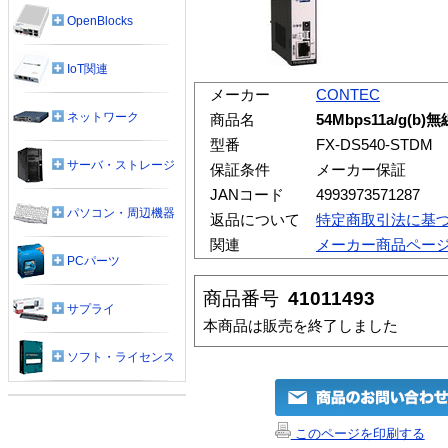
OpenBlocks
IoT関連
メーカー
CONTEC
ネットワーク
商品名
54Mbps11a/g(b
型番
FX-DS540-STDM
サーバ・ストレージ
保証条件
メーカー保証
JANコード
4993973571287
パソコン・周辺機器
返品について
特定商取引法に基
関連
メーカー商品ペー
PCパーツ
商品番号
41011493
サプライ
本商品は販売を終了しました
ソフト・ライセンス
このページを印刷する