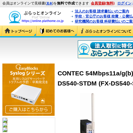
会員はオンラインで見積書(
)を
無料で作成
できます
会員登録(無料)
ログイン
見本
法人のお客様 請求書払いのご案内
学校・官公庁のお客様 校費・公費
研究機関のお客様 科研費払いのご案
CONTEC 54Mbps11a/
DS540-STDM (FX-DS540