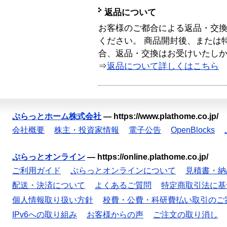
返品について
お客様のご都合による返品・交
ください。 商品開封後、または
合、返品・交換はお受けいたし
⇒
返品について詳しくはこちら
ぷらっとホーム株式会社
—
https://www.plathome.co.jp/
会社概要
株主・投資家情報
電子公告
OpenBlocks
ぷらっとオンライン
—
https://online.plathome.co.jp/
ご利用ガイド
ぷらっとオンラインについて
見積書・納
配送・決済について
よくあるご質問
特定商取引法に基
個人情報取り扱い方針
校費・公費・科研費払い取引のご
IPv6への取り組み
お客様からの声
ご注文の取り消し