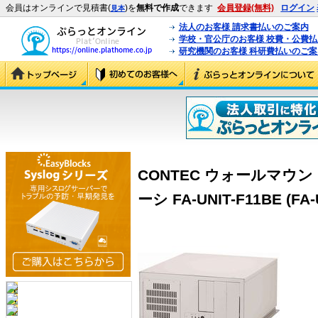
会員はオンラインで見積書(
)を
無料で作成
できます
会員登録(無料)
ログイン
見本
法人のお客様 請求書払いのご案内
学校・官公庁のお客様 校費・公費
研究機関のお客様 科研費払いのご案
CONTEC ウォールマ
ーシ FA-UNIT-F11BE (FA-