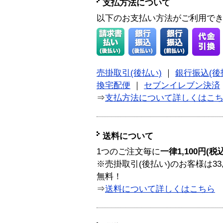
支払方法について
以下のお支払い方法がご利用で
売掛取引(後払い)
｜
銀行振込(後
換宅配便
｜
セブンイレブン決済
⇒
支払方法について詳しくはこ
送料について
1つのご注文毎に
一律1,100円(税
※売掛取引(後払い)のお客様は33
無料！
⇒
送料について詳しくはこちら