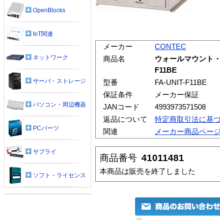
OpenBlocks
IoT関連
メーカー
CONTEC
ネットワーク
商品名
ウォールマウント・デ
F11BE
サーバ・ストレージ
型番
FA-UNIT-F11BE
保証条件
メーカー保証
パソコン・周辺機器
JANコード
4993973571508
返品について
特定商取引法に基
PCパーツ
関連
メーカー商品ペー
サプライ
商品番号
41011481
本商品は販売を終了しました
ソフト・ライセンス