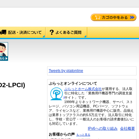
Tweets by platonline
-LPCI)
ぷらっとオンラインについて
ぷらっとホーム株式会社
が運用する、法人取
引に特化した「業務用IT機器専門の調達支援
サイト」です。
1999年よりネットワーク機器、サーバ、スト
レージ、パソコン周辺機器、PCパーツ、ソフトウェ
ア、ライセンスなど、業務用IT機器中心に販売。品揃え
は業界トップクラスの約5.5万点です。法人取引に特化
し、学校・官公庁・一般法人のお客様の請求書後払いに
も対応しています。
IPv6への取り組み
会社概要
お客様からの声
もっと見る