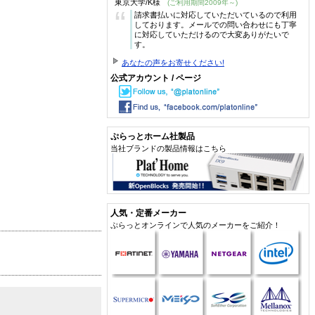
東京大学/K様
(ご利用期間2009年～)
“
請求書払いに対応していただいているので利用
しております。メールでの問い合わせにも丁寧
に対応していただけるので大変ありがたいで
す。
あなたの声をお寄せください!
公式アカウント / ページ
ぷらっとホーム社製品
当社ブランドの製品情報はこちら
人気・定番メーカー
ぷらっとオンラインで人気のメーカーをご紹介！