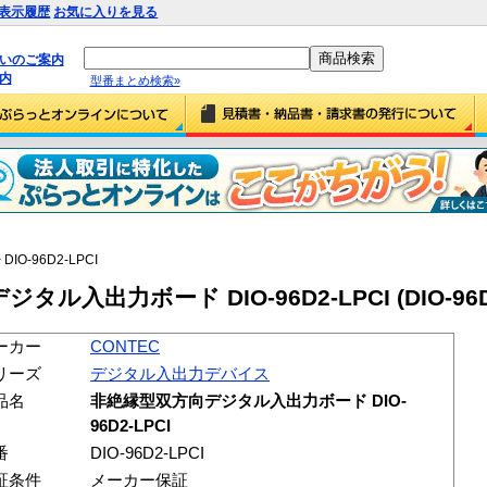
表示履歴
お気に入りを見る
払いのご案内
内
型番まとめ検索»
 DIO-96D2-LPCI
ル入出力ボード DIO-96D2-LPCI (DIO-96D2
ーカー
CONTEC
リーズ
デジタル入出力デバイス
品名
非絶縁型双方向デジタル入出力ボード DIO-
96D2-LPCI
番
DIO-96D2-LPCI
証条件
メーカー保証