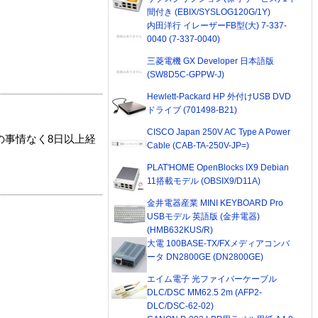
間付き (EBIX/SYSLOG120G/1Y)
内田洋行 イレーザーFB型(大) 7-337-
0040 (7-337-0040)
三菱電機 GX Developer 日本語版
(SW8D5C-GPPW-J)
Hewlett-Packard HP 外付けUSB DVD
ドライブ (701498-B21)
CISCO Japan 250V AC Type A Power
の事情なく8日以上経
Cable (CAB-TA-250V-JP=)
PLAT'HOME OpenBlocks IX9 Debian
11搭載モデル (OBSIX9/D11A)
金井電器産業 MINI KEYBOARD Pro
USBモデル 英語版 (金井電器)
(HMB632KUS/R)
大電 100BASE-TX/FXメディアコンバ
ータ DN2800GE (DN2800GE)
エイム電子 光ファイバーケーブル
DLC/DSC MM62.5 2m (AFP2-
DLC/DSC-62-02)