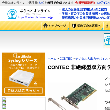
会員はオンラインで見積書(
)を
無料で作成
できます
会員登録(無料)
ログイン
見本
法人のお客様 請求書払いのご案内
学校・官公庁のお客様 校費・公費
研究機関のお客様 科研費払いのご案
ホーム
>
CONTEC
>
デジタル入出力デバイス
>
CONTEC 非絶縁型双方向デジタ
メ
シ
商
型
保