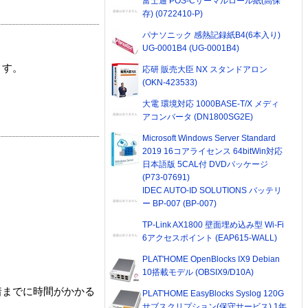
富士通 POS-Cサーマルロール紙(高保
存) (0722410-P)
パナソニック 感熱記録紙B4(6本入り)
UG-0001B4 (UG-0001B4)
ます。
応研 販売大臣 NX スタンドアロン
(OKN-423533)
大電 環境対応 1000BASE-T/X メディ
アコンバータ (DN1800SG2E)
Microsoft Windows Server Standard
2019 16コアライセンス 64bitWin対応
日本語版 5CAL付 DVDパッケージ
(P73-07691)
IDEC AUTO-ID SOLUTIONS バッテリ
ー BP-007 (BP-007)
TP-Link AX1800 壁面埋め込み型 Wi-Fi
6アクセスポイント (EAP615-WALL)
PLAT'HOME OpenBlocks IX9 Debian
10搭載モデル (OBSIX9/D10A)
着までに時間がかかる
PLAT'HOME EasyBlocks Syslog 120G
サブスクリプション(保守サービス) 1年