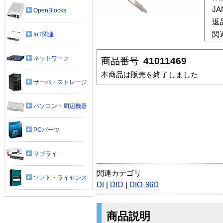
J
OpenBlocks
返
関
IoT関連
ネットワーク
商品番号
41011469
本商品は販売を終了しました
サーバ・ストレージ
パソコン・周辺機器
PCパーツ
サプライ
関連カテゴリ
ソフト・ライセンス
DI
|
DIO
|
DIO-96D
商品説明