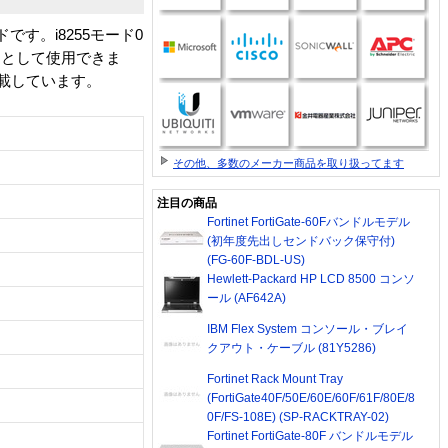
です。i8255モード0
力として使用できま
載しています。
その他、多数のメーカー商品を取り扱ってます
注目の商品
Fortinet FortiGate-60Fバンドルモデル
(初年度先出しセンドバック保守付)
(FG-60F-BDL-US)
Hewlett-Packard HP LCD 8500 コンソ
ール (AF642A)
IBM Flex System コンソール・ブレイ
クアウト・ケーブル (81Y5286)
Fortinet Rack Mount Tray
(FortiGate40F/50E/60E/60F/61F/80E/8
0F/FS-108E) (SP-RACKTRAY-02)
Fortinet FortiGate-80F バンドルモデル