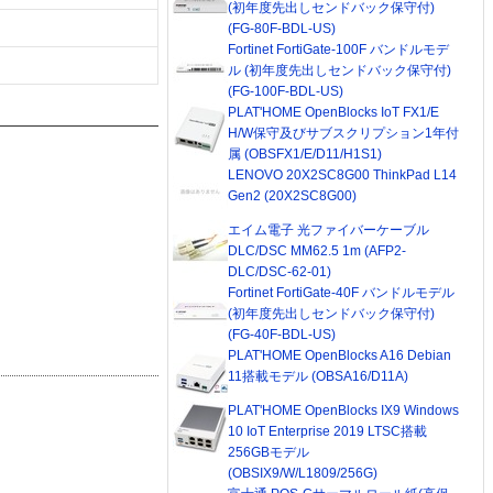
(初年度先出しセンドバック保守付)
(FG-80F-BDL-US)
Fortinet FortiGate-100F バンドルモデ
ル (初年度先出しセンドバック保守付)
(FG-100F-BDL-US)
PLAT'HOME OpenBlocks IoT FX1/E
H/W保守及びサブスクリプション1年付
属 (OBSFX1/E/D11/H1S1)
LENOVO 20X2SC8G00 ThinkPad L14
Gen2 (20X2SC8G00)
エイム電子 光ファイバーケーブル
DLC/DSC MM62.5 1m (AFP2-
DLC/DSC-62-01)
Fortinet FortiGate-40F バンドルモデル
(初年度先出しセンドバック保守付)
(FG-40F-BDL-US)
PLAT'HOME OpenBlocks A16 Debian
11搭載モデル (OBSA16/D11A)
PLAT'HOME OpenBlocks IX9 Windows
10 IoT Enterprise 2019 LTSC搭載
256GBモデル
(OBSIX9/W/L1809/256G)