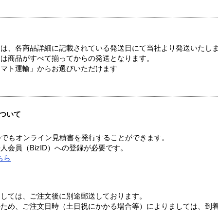
ては、各商品詳細に記載されている発送日にて当社より発送いたし
送は商品がすべて揃ってからの発送となります。
ヤマト運輸」からお選びいただけます
ついて
つでもオンライン見積書を発行することができます。
会員（BizID）への登録が必要です。
ちら
ましては、ご注文後に別途郵送しております。
のため、ご注文日時（土日祝にかかる場合等）によりましては、到